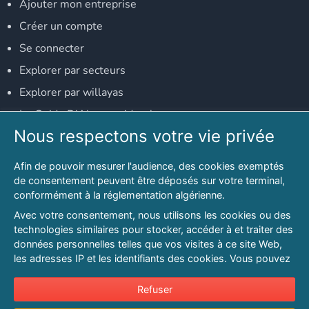
Ajouter mon entreprise
Créer un compte
Se connecter
Explorer par secteurs
Explorer par willayas
Le Guide D'Alger, guide-alger.com
Nous respectons votre vie privée
NOS RÉSEAUX SOCIAUX
Afin de pouvoir mesurer l'audience, des cookies exemptés
Notre page Facebook
de consentement peuvent être déposés sur votre terminal,
conformément à la réglementation algérienne.
Notre page LinkedIn
Avec votre consentement, nous utilisons les cookies ou des
Notre page Instagram
technologies similaires pour stocker, accéder à et traiter des
données personnelles telles que vos visites à ce site Web,
Notre page Twitter
les adresses IP et les identifiants des cookies. Vous pouvez
refuser ou vous opposer au traitement des données fondé
sur l'intérêt légitime à tout moment en cliquant sur « Refuser
Refuser
© 2026 PAGESMAGHREB.COM. ALL RIGHTS RESERVED
».