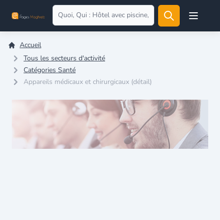
Open user
Accueil
Tous les secteurs d'activité
Catégories Santé
Appareils médicaux et chirurgicaux (détail)