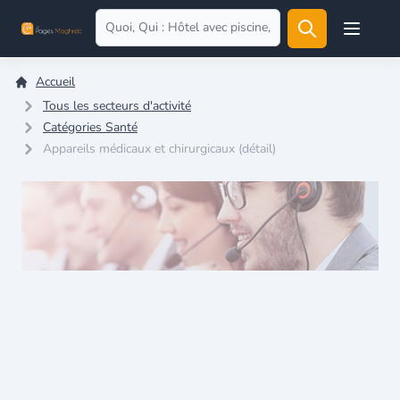
Open user
Accueil
Tous les secteurs d'activité
Catégories Santé
Appareils médicaux et chirurgicaux (détail)