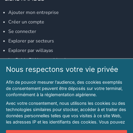
Ajouter mon entreprise
Créer un compte
Se connecter
Explorer par secteurs
Explorer par willayas
Le Guide D'Alger, guide-alger.com
Nous respectons votre vie privée
NOS RÉSEAUX SOCIAUX
Afin de pouvoir mesurer l'audience, des cookies exemptés
Notre page Facebook
de consentement peuvent être déposés sur votre terminal,
conformément à la réglementation algérienne.
Notre page LinkedIn
Avec votre consentement, nous utilisons les cookies ou des
Notre page Instagram
technologies similaires pour stocker, accéder à et traiter des
données personnelles telles que vos visites à ce site Web,
Notre page Twitter
les adresses IP et les identifiants des cookies. Vous pouvez
refuser ou vous opposer au traitement des données fondé