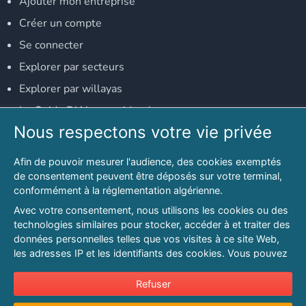
Ajouter mon entreprise
Créer un compte
Se connecter
Explorer par secteurs
Explorer par willayas
Le Guide D'Alger, guide-alger.com
Nous respectons votre vie privée
NOS RÉSEAUX SOCIAUX
Afin de pouvoir mesurer l'audience, des cookies exemptés
Notre page Facebook
de consentement peuvent être déposés sur votre terminal,
conformément à la réglementation algérienne.
Notre page LinkedIn
Avec votre consentement, nous utilisons les cookies ou des
Notre page Instagram
technologies similaires pour stocker, accéder à et traiter des
données personnelles telles que vos visites à ce site Web,
Notre page Twitter
les adresses IP et les identifiants des cookies. Vous pouvez
refuser ou vous opposer au traitement des données fondé
sur l'intérêt légitime à tout moment en cliquant sur « Refuser
Refuser
© 2026 PAGESMAGHREB.COM. ALL RIGHTS RESERVED
».