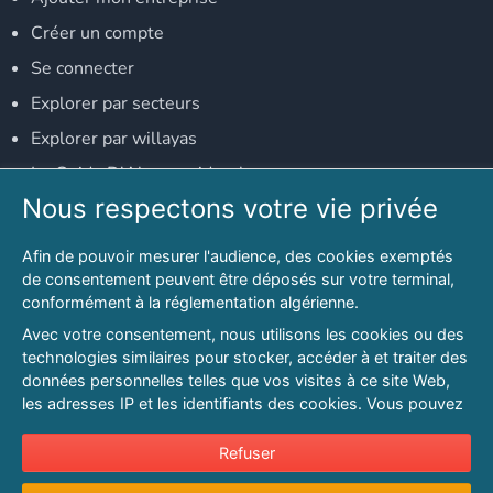
Créer un compte
Se connecter
Explorer par secteurs
Explorer par willayas
Le Guide D'Alger, guide-alger.com
Nous respectons votre vie privée
NOS RÉSEAUX SOCIAUX
Afin de pouvoir mesurer l'audience, des cookies exemptés
Notre page Facebook
de consentement peuvent être déposés sur votre terminal,
conformément à la réglementation algérienne.
Notre page LinkedIn
Avec votre consentement, nous utilisons les cookies ou des
Notre page Instagram
technologies similaires pour stocker, accéder à et traiter des
données personnelles telles que vos visites à ce site Web,
Notre page Twitter
les adresses IP et les identifiants des cookies. Vous pouvez
refuser ou vous opposer au traitement des données fondé
sur l'intérêt légitime à tout moment en cliquant sur « Refuser
Refuser
© 2026 PAGESMAGHREB.COM. ALL RIGHTS RESERVED
».