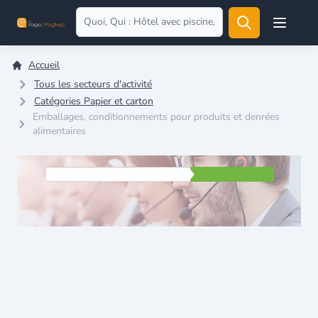
Open user
Accueil
Tous les secteurs d'activité
Catégories Papier et carton
Emballages, conditionnements pour produits et denrées
alimentaires