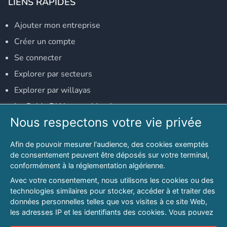
LIENS RAPIDES
Ajouter mon entreprise
Créer un compte
Se connecter
Explorer par secteurs
Explorer par willayas
Le Guide D'Alger, guide-alger.com
Nous respectons votre vie privée
NOS RÉSEAUX SOCIAUX
Afin de pouvoir mesurer l'audience, des cookies exemptés
Notre page Facebook
de consentement peuvent être déposés sur votre terminal,
conformément à la réglementation algérienne.
Notre page LinkedIn
Avec votre consentement, nous utilisons les cookies ou des
Notre page Instagram
technologies similaires pour stocker, accéder à et traiter des
données personnelles telles que vos visites à ce site Web,
Notre page Twitter
les adresses IP et les identifiants des cookies. Vous pouvez
refuser ou vous opposer au traitement des données fondé