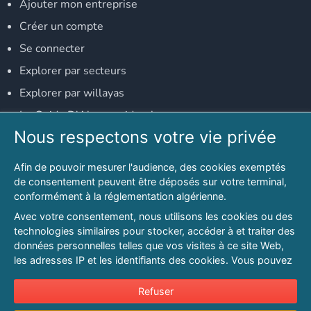
Ajouter mon entreprise
Créer un compte
Se connecter
Explorer par secteurs
Explorer par willayas
Le Guide D'Alger, guide-alger.com
Nous respectons votre vie privée
NOS RÉSEAUX SOCIAUX
Afin de pouvoir mesurer l'audience, des cookies exemptés
Notre page Facebook
de consentement peuvent être déposés sur votre terminal,
conformément à la réglementation algérienne.
Notre page LinkedIn
Avec votre consentement, nous utilisons les cookies ou des
Notre page Instagram
technologies similaires pour stocker, accéder à et traiter des
données personnelles telles que vos visites à ce site Web,
Notre page Twitter
les adresses IP et les identifiants des cookies. Vous pouvez
refuser ou vous opposer au traitement des données fondé
sur l'intérêt légitime à tout moment en cliquant sur « Refuser
Refuser
© 2026 PAGESMAGHREB.COM. ALL RIGHTS RESERVED
».