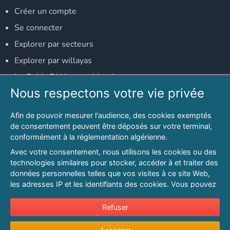
Créer un compte
Se connecter
Explorer par secteurs
Explorer par willayas
Le Guide D'Alger, guide-alger.com
Nous respectons votre vie privée
NOS RÉSEAUX SOCIAUX
Afin de pouvoir mesurer l'audience, des cookies exemptés
Notre page Facebook
de consentement peuvent être déposés sur votre terminal,
conformément à la réglementation algérienne.
Notre page LinkedIn
Avec votre consentement, nous utilisons les cookies ou des
Notre page Instagram
technologies similaires pour stocker, accéder à et traiter des
données personnelles telles que vos visites à ce site Web,
Notre page Twitter
les adresses IP et les identifiants des cookies. Vous pouvez
refuser ou vous opposer au traitement des données fondé
sur l'intérêt légitime à tout moment en cliquant sur « Refuser
Refuser
© 2026 PAGESMAGHREB.COM. ALL RIGHTS RESERVED
».
Mentions légales
|
Conditions générales d'utilisation
|
Politique de