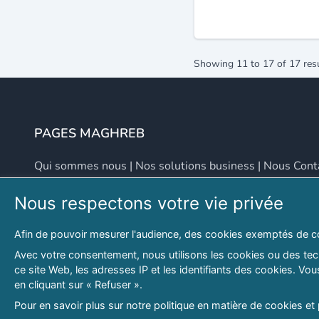
Showing
11
to
17
of
17
res
PAGES MAGHREB
Qui sommes nous
|
Nos solutions business
|
Nous Cont
Nous respectons votre vie privée
NOUS CONTACTER
Afin de pouvoir mesurer l'audience, des cookies exemptés de c
Adresse
Email
Avec votre consentement, nous utilisons les cookies ou des tech
ce site Web, les adresses IP et les identifiants des cookies. V
46 LOT. PETITE PROVENCE SIDI YAHIA
contact@lespagesma
en cliquant sur « Refuser ».
Hydra, Alger (16), Algérie
Pour en savoir plus sur notre politique en matière de cookies et