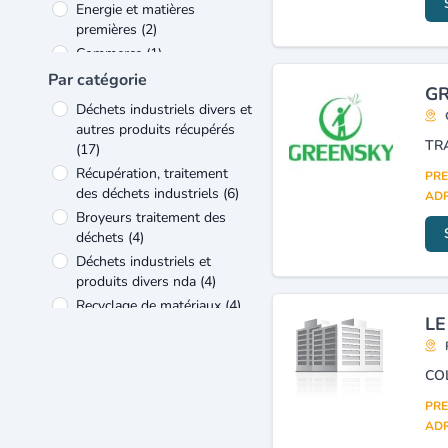
Energie et matières
premières
(2)
Commerce
(1)
Par catégorie
GR
Déchets industriels divers et
autres produits récupérés
(17)
Récupération, traitement
PRE
des déchets industriels
(6)
ADR
Broyeurs traitement des
déchets
(4)
Déchets industriels et
produits divers nda
(4)
Recyclage de matériaux
(4)
LE
Traitement et enlèvement
des déchets
(4)
Déchets des ménages
(collecte, tri, traitement)
(3)
PRE
Dépollution
(2)
ADR
Enlèvement d'ordures
(2)