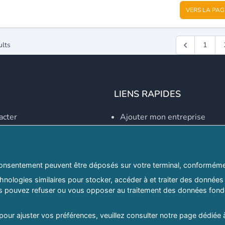
VERS LA PAG
ults
1
LIENS RAPIDES
acter
Ajouter mon entreprise
Créer un compte
Se connecter
Explorer par secteurs
onsentement peuvent être déposés sur votre terminal, conformémen
nologies similaires pour stocker, accéder à et traiter des données 
Explorer par willayas
ous pouvez refuser ou vous opposer au traitement des données fondé
ghreb.com
Le Guide D'Alger, guide-alg
 pour ajuster vos préférences, veuillez consulter notre page dédiée 