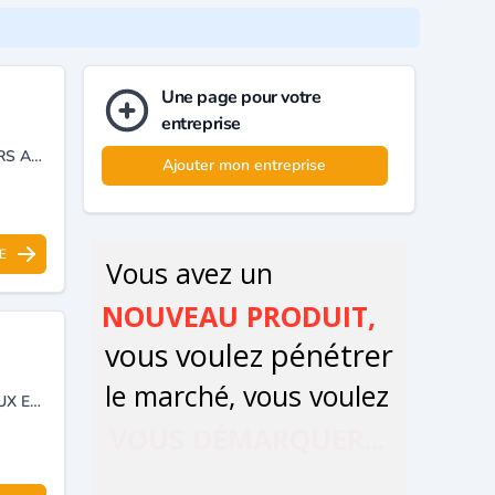
Une page pour votre
entreprise
PNEUS USAGÉS, MÉTAUX FERREUX ET NON FERREUX, ACCUMULATEURS AU PLOMB, DÉCHETS DE PRODUITS ALIMENTAIRES, DÉCHETS DE PRODUITS ORGANIQUES, PRODUITS CHIMIQUES PÉRIMÉS, DAS.
Ajouter mon entreprise
E
ENTREPRISE SPECIALISEE DANS LA COLLECTE DES DECHETS SPECIAUX ET SPECIAUX DANGEREUX, NOTAMMENT LES DECHETS DE SOIN A RISQUE INFECTIEUX DASRI.