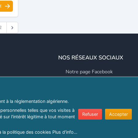
E
2
NOS RÉSEAUX SOCIAUX
Notre page Facebook
Notre page LinkedIn
Notre page Instagram
t à la réglementation algérienne.
Notre page Twitter
personnelles telles que vos visites à
Refuser
Accepter
 sur l'intérêt légitime à tout moment
er.com
à la politique des cookies
Plus d'info...