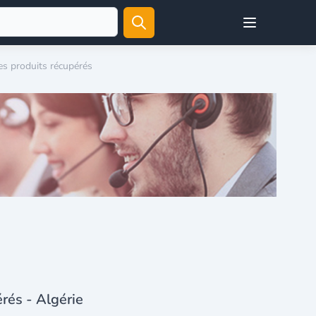
Open user menu
res produits récupérés
érés - Algérie