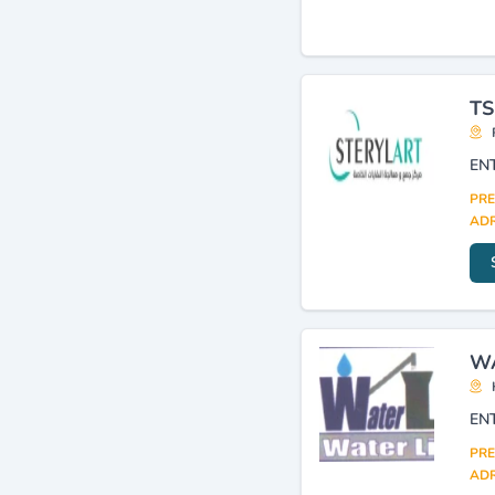
Métaux et déchets
industriels (gros)
(2)
TS
PRE
ADR
WA
PRE
ADR