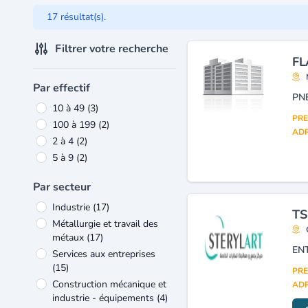
17 résultat(s).
Filtrer votre recherche
FL
Par effectif
10 à 49
(3)
PRE
100 à 199
(2)
ADR
2 à 4
(2)
5 à 9
(2)
Par secteur
Industrie
(17)
TS
Métallurgie et travail des
métaux
(17)
Services aux entreprises
(15)
PRE
Construction mécanique et
ADR
industrie - équipements
(4)