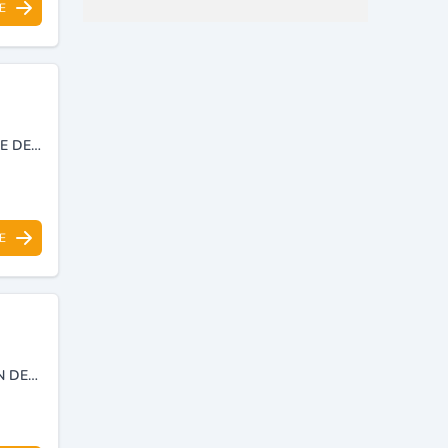
E
TRAITEMENT DE DÉCHETS SPÉCIAUX ET DÉCHETS DANGEREUX, UNITE DE STATION DE TRANSFERT DE DÉCHETS.
E
COLLECTE ET TRAITEMENT DES DÉCHETS DANGEREUX DÉPOLLUTION DES SOLS ET TRAVAUX DE L’ENVIRONNEMENT.