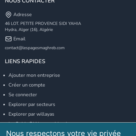
NOUS CONTACTER
Adresse
46 LOT. PETITE PROVENCE SIDI YAHIA
Hydra, Alger (16), Algérie
Email
contact@lespagesmaghreb.com
LIENS RAPIDES
Ajouter mon entreprise
Créer un compte
Se connecter
Explorer par secteurs
Explorer par willayas
Le Guide D'Alger, guide-alger.com
Nous respectons votre vie privée
NOS RÉSEAUX SOCIAUX