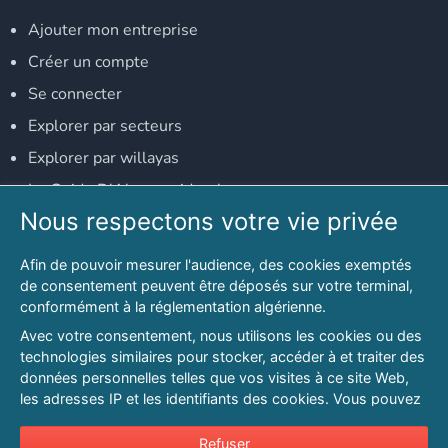
Ajouter mon entreprise
Créer un compte
Se connecter
Explorer par secteurs
Explorer par willayas
Le Guide D'Alger, guide-alger.com
Nous respectons votre vie privée
NOS RÉSEAUX SOCIAUX
Afin de pouvoir mesurer l'audience, des cookies exemptés
Notre page Facebook
de consentement peuvent être déposés sur votre terminal,
conformément à la réglementation algérienne.
Notre page LinkedIn
Avec votre consentement, nous utilisons les cookies ou des
Notre page Instagram
technologies similaires pour stocker, accéder à et traiter des
données personnelles telles que vos visites à ce site Web,
Notre page Twitter
les adresses IP et les identifiants des cookies. Vous pouvez
refuser ou vous opposer au traitement des données fondé
sur l'intérêt légitime à tout moment en cliquant sur « Refuser
Refuser