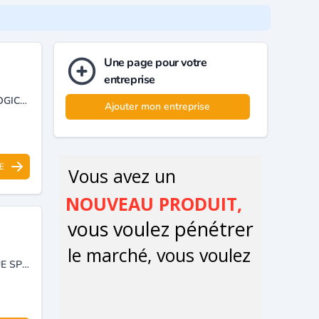
Une page pour votre
entreprise
ENTREPRISE SPECIALISEE EN INFORMATIQUE, DEVELOPPEMENT DE LOGICIELS, CREATION DE SITES WEB, SOLUTIONS DIGITALES ET SERVICES TECHNOLOGIQUES.
Ajouter mon entreprise
E
NOUS SOMMES UNE ENTREPRISE DE DÉVELOPPEMENT INFORMATIQUE SPÉCIALISÉE DANS LA CRÉATION DE SOLUTIONS SUR MESURE, ADAPTÉES AUX BESOINS SPÉCIFIQUES DE CHACUN DE NOS CLIENTS.