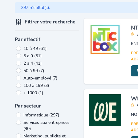
297 résultat(s).
Filtrer votre recherche
NT
Par effectif
10 à 49
(61)
PRE
5 à 9
(51)
ADR
2 à 4
(41)
50 à 99
(7)
Auto-employé
(7)
100 à 199
(3)
+ 1000
(1)
WE
Par secteur
Informatique
(297)
Services aux entreprises
PRE
(90)
ADR
Marketing, publicité et