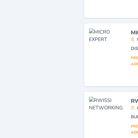
hébergement)
(49)
Logiciels
(40)
Informatique : matériel et
fournitures
(36)
MI
Informatique, bureautique
(services, conseils,
ingénierie, formation)
(18)
Réseaux de
télécommunication
(17)
PRE
ADR
RW
PRE
ADR