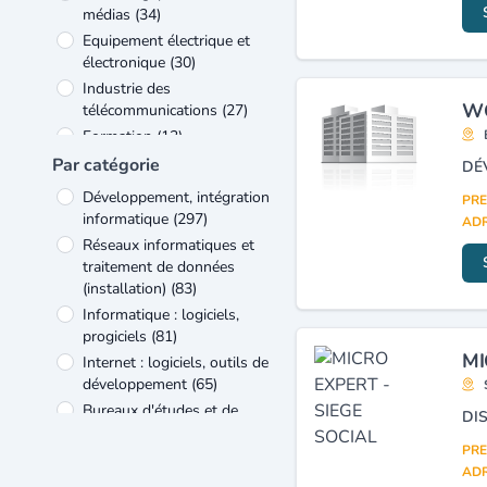
médias
(34)
Equipement électrique et
électronique
(30)
Industrie des
WO
télécommunications
(27)
Formation
(13)
Commerce
(10)
Par catégorie
DÉ
Industrie
(10)
Développement, intégration
PRE
Voyages, tourisme et loisirs
informatique
(297)
ADR
(7)
Réseaux informatiques et
Autres
(6)
traitement de données
(installation)
(83)
Informatique : logiciels,
progiciels
(81)
MI
Internet : logiciels, outils de
développement
(65)
Bureaux d'études et de
conseils en informatique
PRE
(consulting)
(63)
ADR
Internet (création de sites,