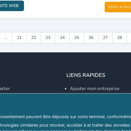
SITE WEB
VERS LA PAG
...
21
22
23
24
25
26
27
28
LIENS RAPIDES
acter
Ajouter mon entreprise
Créer un compte
Se connecter
Explorer par secteurs
onsentement peuvent être déposés sur votre terminal, conformémen
nologies similaires pour stocker, accéder à et traiter des données 
Explorer par willayas