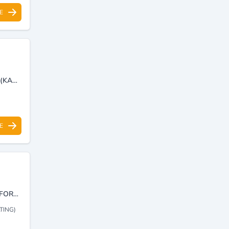
E
DISTRIBUTION ET INTÉGRATION DE SOLUTIONS DE CYBER SÉCURITÉ (KASPERSKY SMALL OFFICE SECURITY ALGÉRIE). IMPORTATION ET DISTRIBUTION DU MATÉRIEL INFORMATIQUE (HP, CANON, PANASONIC, ONDULEUR A+ ET ALLIA).
E
BUREAU D'ÉTUDES, DE CONSEIL ET DE SERVICES AUX ENTREPRISES. FORMATION PROFESSIONNELLE EN MANAGEMENT D'ENTREPRISE ET ACCOMPAGNEMENT DANS LA MISE EN PLACE ET L'AMÉLIORATION DES SYSTÈMES DE MANAGEMENT.
TING)