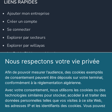
LIENS RAPIDES
Ajouter mon entreprise
Créer un compte
Se connecter
Explorer par secteurs
Explorer par willayas
Le Guide D'Alger, guide-alger.com
Nous respectons votre vie privée
NOS RÉSEAUX SOCIAUX
Afin de pouvoir mesurer l'audience, des cookies exemptés
Notre page Facebook
de consentement peuvent être déposés sur votre terminal,
conformément à la réglementation algérienne.
Notre page LinkedIn
Avec votre consentement, nous utilisons les cookies ou des
Notre page Instagram
technologies similaires pour stocker, accéder à et traiter des
données personnelles telles que vos visites à ce site Web,
Notre page Twitter
les adresses IP et les identifiants des cookies. Vous pouvez
refuser ou vous opposer au traitement des données fondé