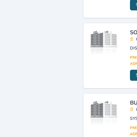
hébergement)
(49)
Logiciels
(40)
Informatique : matériel et
fournitures
(36)
SO
Informatique, bureautique
(services, conseils,
ingénierie, formation)
(18)
Réseaux de
télécommunication
(17)
PRE
ADR
BU
SY
PRE
ADR