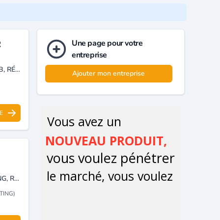
Une page pour votre
R
entreprise
CONCEPTION DE SITES WEB, DÉVELOPPEMENT D'APPLICATIONS WEB, RÉSEAUX INFORMATIQUES, FORMATION PROFESSIONNELLE, MULTIMÉDIA, IMPRESSION ET DIGITAL MARKETING.
Ajouter mon entreprise
E
INTÉGRATEUR DE SOLUTIONS INFORMATIQUE, SÉCURISÉ , CONSULTING, RÉSEAUX INFORMATIQUE, MAINTENANCE, VENTE MATÉRIEL INFORMATIQUE ET LOGICIELS.
TING)