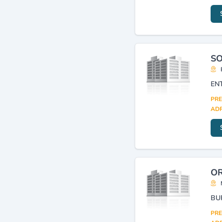
SO
EN
PRE
ADR
OR
BU
PRE