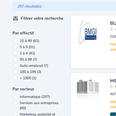
297 résultat(s).
Filtrer votre recherche
BU
Par effectif
10 à 49
(61)
PRE
5 à 9
(51)
ADR
2 à 4
(41)
50 à 99
(7)
Auto-employé
(7)
100 à 199
(3)
+ 1000
(1)
ME
Par secteur
Informatique
(297)
PRE
Services aux entreprises
ADR
(90)
Marketing, publicité et