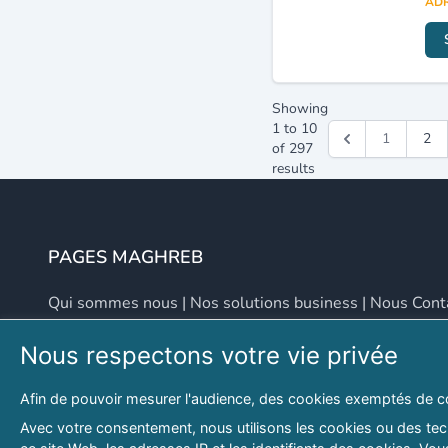
ADR
Showing
1
to
10
1
2
of
297
results
PAGES MAGHREB
Qui sommes nous
|
Nos solutions business
|
Nous Cont
Nous respectons votre vie privée
NOUS CONTACTER
Afin de pouvoir mesurer l'audience, des cookies exemptés de c
Adresse
Email
Avec votre consentement, nous utilisons les cookies ou des tech