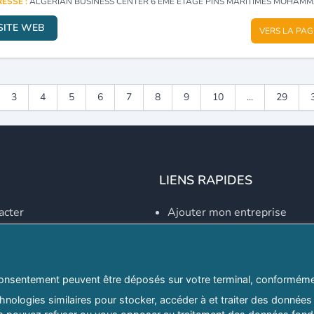
ESSE :
ALGERIAN BUSINESS CENTER 6 EME ETAGE PINS MARITIMES MOHAMMADIA - M
SITE WEB
VERS LA PAG
3
4
5
6
7
8
9
10
...
29
LIENS RAPIDES
acter
Ajouter mon entreprise
Créer un compte
Se connecter
Explorer par secteurs
onsentement peuvent être déposés sur votre terminal, conformémen
nologies similaires pour stocker, accéder à et traiter des données 
Explorer par willayas