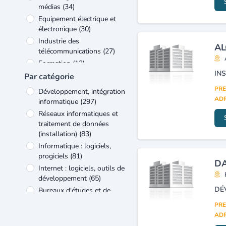
médias
(34)
Equipement électrique et
électronique
(30)
Industrie des
AL
télécommunications
(27)
Formation
(13)
Commerce
(10)
Par catégorie
Industrie
(10)
PRE
Développement, intégration
Voyages, tourisme et loisirs
ADR
informatique
(297)
(7)
Réseaux informatiques et
Autres
(6)
traitement de données
(installation)
(83)
Informatique : logiciels,
progiciels
(81)
DA
Internet : logiciels, outils de
développement
(65)
DÉ
Bureaux d'études et de
conseils en informatique
PRE
(consulting)
(63)
ADR
Internet (création de sites,