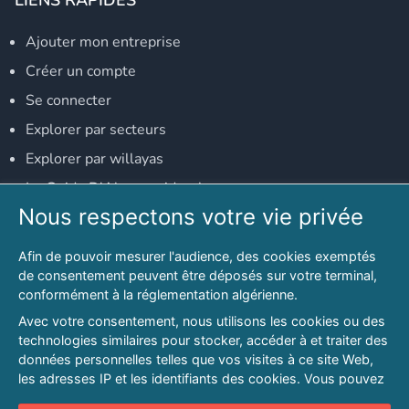
Ajouter mon entreprise
Créer un compte
Se connecter
Explorer par secteurs
Explorer par willayas
Le Guide D'Alger, guide-alger.com
Nous respectons votre vie privée
NOS RÉSEAUX SOCIAUX
Afin de pouvoir mesurer l'audience, des cookies exemptés
Notre page Facebook
de consentement peuvent être déposés sur votre terminal,
conformément à la réglementation algérienne.
Notre page LinkedIn
Avec votre consentement, nous utilisons les cookies ou des
Notre page Instagram
technologies similaires pour stocker, accéder à et traiter des
données personnelles telles que vos visites à ce site Web,
Notre page Twitter
les adresses IP et les identifiants des cookies. Vous pouvez
refuser ou vous opposer au traitement des données fondé