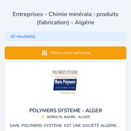
Entreprises - Chimie minérale : produits
(fabrication) - Algérie
42 résultat(s).
Filtrez votre recherche
POLYMERS SYSTEME - ALGER
BORDJ EL BAHRI - ALGER
SARL POLYMERS SYSTÈME, EST UNE SOCIÉTÉ ALGÉRIENNE LE REPRÉSENTANT EXCLUSIF DE MARIS POLYMERS, POUR LA FABRICATION ET LA DISTRIBUTION, DE LA GAMME MARIS POLYMERS - COLLE / MASTIC POLYURÉTHANE -ÉLASTOMÈRE DE POLYURÉTHANE - RÉSINE ÉPOXYDIQUE -ARMATURE GÉOTEXTILE - GAMME AQUA - RÉSINE ÉTANCHE.