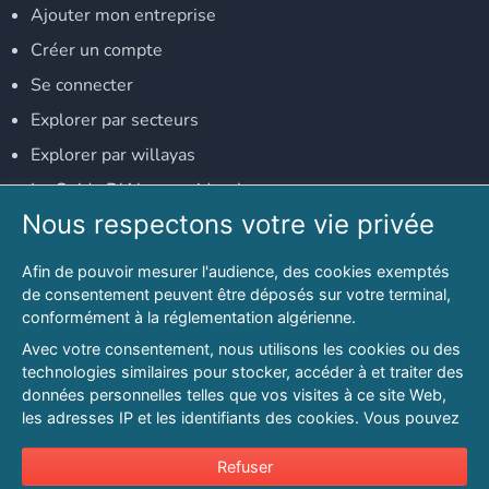
Ajouter mon entreprise
Créer un compte
Se connecter
Explorer par secteurs
Explorer par willayas
Le Guide D'Alger, guide-alger.com
Nous respectons votre vie privée
NOS RÉSEAUX SOCIAUX
Afin de pouvoir mesurer l'audience, des cookies exemptés
Notre page Facebook
de consentement peuvent être déposés sur votre terminal,
conformément à la réglementation algérienne.
Notre page LinkedIn
Avec votre consentement, nous utilisons les cookies ou des
Notre page Instagram
technologies similaires pour stocker, accéder à et traiter des
données personnelles telles que vos visites à ce site Web,
Notre page Twitter
les adresses IP et les identifiants des cookies. Vous pouvez
refuser ou vous opposer au traitement des données fondé
sur l'intérêt légitime à tout moment en cliquant sur « Refuser
Refuser
© 2026 PAGESMAGHREB.COM. ALL RIGHTS RESERVED
».