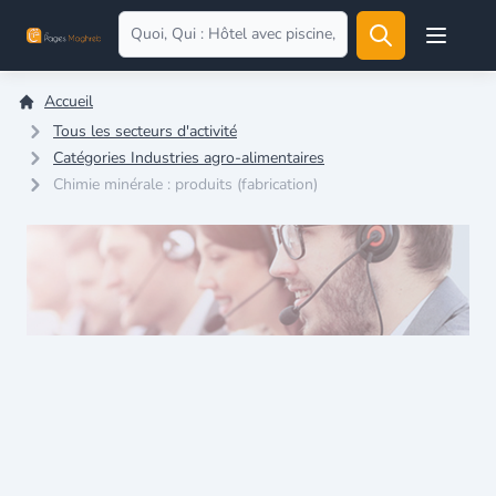
Open user
Accueil
Tous les secteurs d'activité
Catégories Industries agro-alimentaires
Chimie minérale : produits (fabrication)