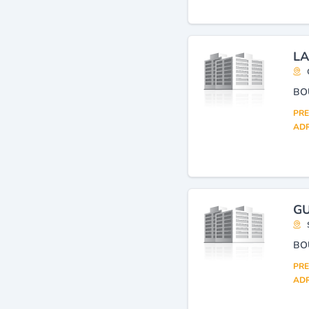
LA
BO
PRE
ADR
GU
BO
PRE
ADR