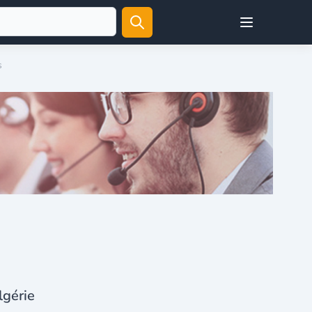
Open user menu
s
lgérie