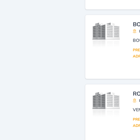
BO
BO
PRE
ADR
RO
PRE
ADR