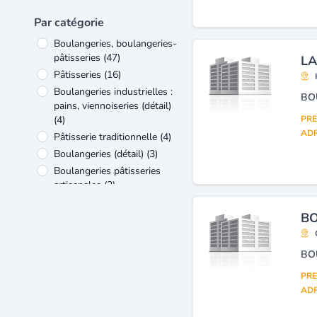
Par catégorie
Boulangeries, boulangeries-
pâtisseries
(47)
LA
Pâtisseries
(16)
Boulangeries industrielles :
BO
pains, viennoiseries (détail)
(4)
PRE
ADR
Pâtisserie traditionnelle
(4)
Boulangeries (détail)
(3)
Boulangeries pâtisseries
artisanales
(3)
Traiteurs
(3)
BO
Boulangeries, pâtisseries,
viennoiseries industrielles
(fabrication, gros)
(2)
BO
Biscuiteries, pâtisseries et
PRE
produits de régime
(1)
ADR
Boulangeries et pâtisseries
(gros)
(1)