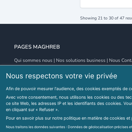
Showing
21
to
30
of
47
res
PAGES MAGHREB
Qui sommes nous
|
Nos solutions business
|
Nous Cont
Nous respectons votre vie privée
NOUS CONTACTER
Afin de pouvoir mesurer l'audience, des cookies exemptés de c
Adresse
Email
Avec votre consentement, nous utilisons les cookies ou des tech
ce site Web, les adresses IP et les identifiants des cookies. V
46 LOT. PETITE PROVENCE SIDI YAHIA
contact@lespagesma
en cliquant sur « Refuser ».
Hydra, Alger (16), Algérie
Pour en savoir plus sur notre politique en matière de cookies et
© 2026 PAGESMAGHREB.COM. ALL RIGHTS RESERVED
Nous traitons les données suivantes : Données de géolocalisation précises et 