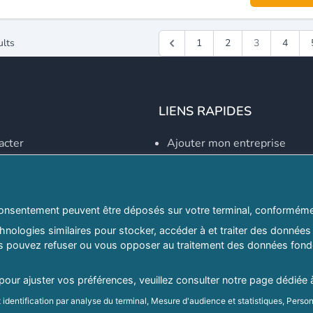
ults
1
2
3
4
LIENS RAPIDES
acter
Ajouter mon entreprise
Créer un compte
Se connecter
Explorer par secteurs
onsentement peuvent être déposés sur votre terminal, conformémen
nologies similaires pour stocker, accéder à et traiter des données 
Explorer par willayas
ous pouvez refuser ou vous opposer au traitement des données fondé
ghreb.com
Le Guide D'Alger, guide-alg
 pour ajuster vos préférences, veuillez consulter notre page dédiée 
Mentions légales
|
Conditions générales d'utilisation
|
Politique d
identification par analyse du terminal, Mesure d'audience et statistiques, Person