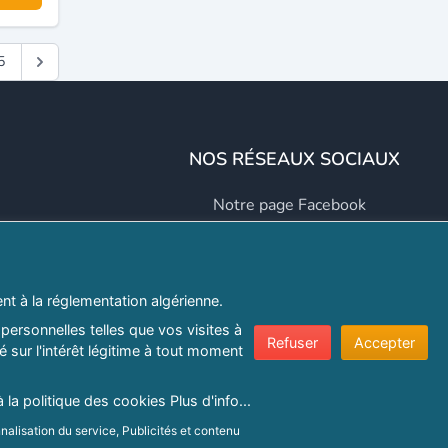
5
NOS RÉSEAUX SOCIAUX
Notre page Facebook
Notre page LinkedIn
Notre page Instagram
t à la réglementation algérienne.
Notre page Twitter
personnelles telles que vos visites à
Refuser
Accepter
 sur l'intérêt légitime à tout moment
er.com
à la politique des cookies
Plus d'info...
e confidentialité
|
Protection de la vie privée
|
Politique de cookie
nalisation du service, Publicités et contenu