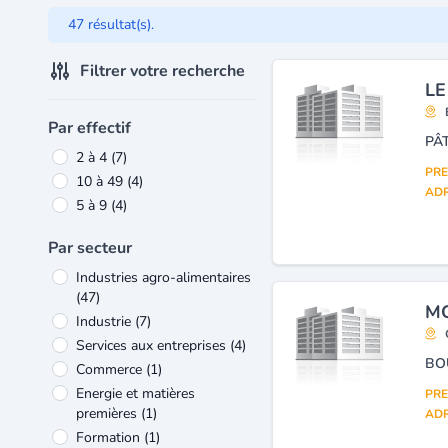
47 résultat(s).
Filtrer votre recherche
LE
Par effectif
PÂT
2 à 4
(7)
PRE
10 à 49
(4)
ADR
5 à 9
(4)
Par secteur
Industries agro-alimentaires
(47)
MO
Industrie
(7)
Services aux entreprises
(4)
BO
Commerce
(1)
Energie et matières
PRE
premières
(1)
ADR
Formation
(1)