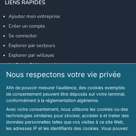
LIENS RAPIDES
Ajouter mon entreprise
Créer un compte
Se connecter
Explorer par secteurs
Explorer par willayas
Le Guide D'Alger, guide-alger.com
Nous respectons votre vie privée
NOS RÉSEAUX SOCIAUX
Afin de pouvoir mesurer l'audience, des cookies exemptés
Notre page Facebook
de consentement peuvent être déposés sur votre terminal,
conformément à la réglementation algérienne.
Notre page LinkedIn
Avec votre consentement, nous utilisons les cookies ou des
Notre page Instagram
technologies similaires pour stocker, accéder à et traiter des
données personnelles telles que vos visites à ce site Web,
Notre page Twitter
les adresses IP et les identifiants des cookies. Vous pouvez
refuser ou vous opposer au traitement des données fondé