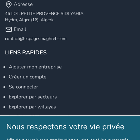
Adresse
46 LOT. PETITE PROVENCE SIDI YAHIA
Hydra, Alger (16), Algérie
Email
contact@lespagesmaghreb.com
LIENS RAPIDES
Ajouter mon entreprise
Créer un compte
Se connecter
Explorer par secteurs
Explorer par willayas
Le Guide D'Alger, guide-alger.com
Nous respectons votre vie privée
NOS RÉSEAUX SOCIAUX