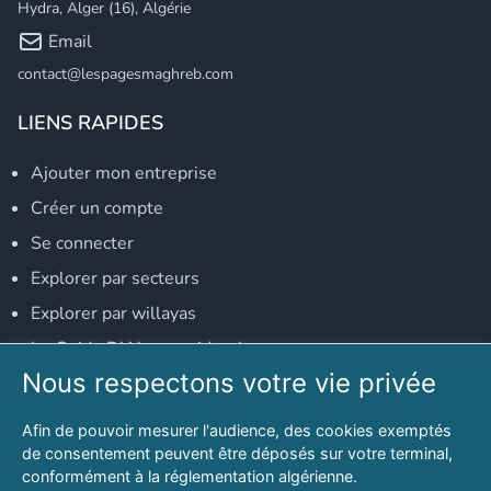
Hydra, Alger (16), Algérie
Email
contact@lespagesmaghreb.com
LIENS RAPIDES
Ajouter mon entreprise
Créer un compte
Se connecter
Explorer par secteurs
Explorer par willayas
Le Guide D'Alger, guide-alger.com
Nous respectons votre vie privée
NOS RÉSEAUX SOCIAUX
Afin de pouvoir mesurer l'audience, des cookies exemptés
Notre page Facebook
de consentement peuvent être déposés sur votre terminal,
conformément à la réglementation algérienne.
Notre page LinkedIn