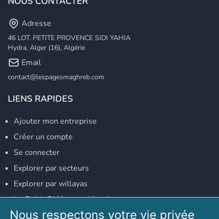
NOUS CONTACTER
Adresse
46 LOT. PETITE PROVENCE SIDI YAHIA
Hydra, Alger (16), Algérie
Email
contact@lespagesmaghreb.com
LIENS RAPIDES
Ajouter mon entreprise
Créer un compte
Se connecter
Explorer par secteurs
Explorer par willayas
Le Guide D'Alger, guide-alger.com
Nous respectons votre vie privée
NOS RÉSEAUX SOCIAUX