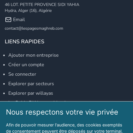
46 LOT. PETITE PROVENCE SIDI YAHIA
Hydra, Alger (16), Algérie
Email
contact@lespagesmaghreb.com
LIENS RAPIDES
Ajouter mon entreprise
Créer un compte
Se connecter
Explorer par secteurs
Explorer par willayas
Le Guide D'Alger, guide-alger.com
Nous respectons votre vie privée
NOS RÉSEAUX SOCIAUX
Afin de pouvoir mesurer l'audience, des cookies exemptés
Notre page Facebook
de consentement peuvent être déposés sur votre terminal,