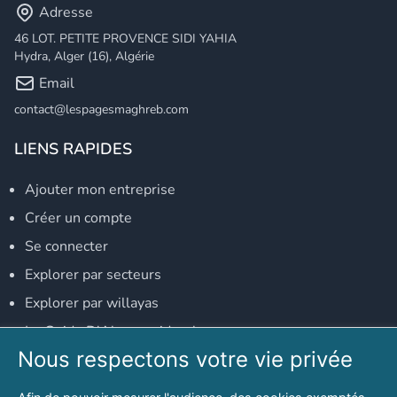
Adresse
46 LOT. PETITE PROVENCE SIDI YAHIA
Hydra, Alger (16), Algérie
Email
contact@lespagesmaghreb.com
LIENS RAPIDES
Ajouter mon entreprise
Créer un compte
Se connecter
Explorer par secteurs
Explorer par willayas
Le Guide D'Alger, guide-alger.com
Nous respectons votre vie privée
NOS RÉSEAUX SOCIAUX