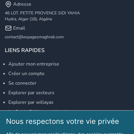
Adresse
46 LOT. PETITE PROVENCE SIDI YAHIA
Hydra, Alger (16), Algérie
Email
contact@lespagesmaghreb.com
LIENS RAPIDES
Ajouter mon entreprise
Créer un compte
Se connecter
Explorer par secteurs
Explorer par willayas
Le Guide D'Alger, guide-alger.com
Nous respectons votre vie privée
NOS RÉSEAUX SOCIAUX