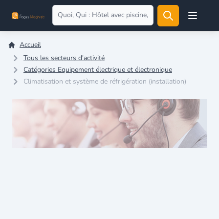
Open user
Accueil
Tous les secteurs d'activité
Catégories Equipement électrique et électronique
Climatisation et système de réfrigération (installation)