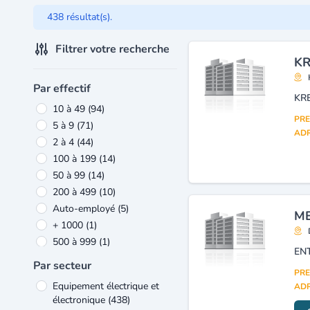
438 résultat(s).
Filtrer votre recherche
KR
Par effectif
KR
10 à 49
(94)
PRE
5 à 9
(71)
ADR
2 à 4
(44)
100 à 199
(14)
50 à 99
(14)
200 à 499
(10)
Auto-employé
(5)
ME
+ 1000
(1)
500 à 999
(1)
Par secteur
PRE
Equipement électrique et
ADR
électronique
(438)