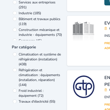
Services aux entreprises
(291)
Industrie
(185)
Bâtiment et travaux publics
EV
(119)
Construction mécanique et
industrie - équipements
(70)
Commerce
(45)
PRE
Energie et matières
Par catégorie
ADR
premières
(39)
Climatisation et système de
Verre et matériaux de
réfrigération (installation)
construction
(38)
(438)
Autres
(37)
Réfrigération et
Industrie des
climatisation : équipements
EN
télécommunications
(30)
(installation, réparation)
PE
(144)
Froid industriel :
équipement
(72)
Travaux d'électricité
(55)
PRE
Climatisation, aération,
ADR