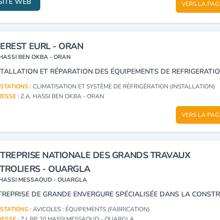
SITE WEB
VERS LA PAG
EREST EURL - ORAN
HASSI BEN OKBA - ORAN
STATIONS :
CLIMATISATION ET SYSTÈME DE RÉFRIGÉRATION (INSTALLATION)
ESSE :
Z.A. HASSI BEN OKBA - ORAN
VERS LA PAG
TREPRISE NATIONALE DES GRANDS TRAVAUX
TROLIERS - OUARGLA
HASSI MESSAOUD - OUARGLA
STATIONS :
AVICOLES : ÉQUIPEMENTS (FABRICATION)
ESSE :
Z.I. BP 20 HASSI MESSAOUD - OUARGLA