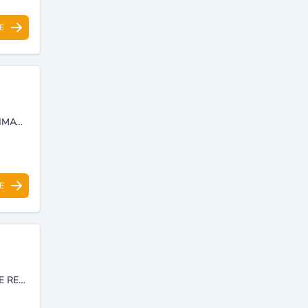
E
INSTALLATION, MAINTENANCE ET DÉPANNAGE DES SYSTÈMES DE CLIMATISATION, RÉFRIGÉRATION ET VENTILATION POUR LES PROFESSIONNELS ET PARTICULIERS.
E
VENTE PIÈCES DE RECHANGE CHAUD ET FROID,VENTE MATÉRIELLE DE RESTAURATION RAPIDE