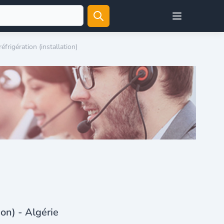
Open user menu
éfrigération (installation)
ion) - Algérie