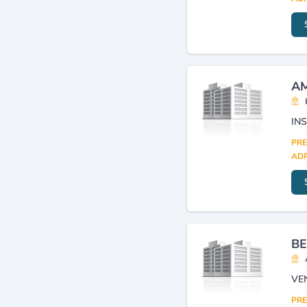
ventilation : matériel
(fabrication, distribution)
(51)
Chauffage (vente,
installation)
(36)
Travaux de bâtiment tous
AM
corps d'état
(35)
Réfrigération et congélation
: matériel (installation,
réparation)
(33)
PRE
Frigorifiques : installations
ADR
(32)
Plomberie industrielle
(29)
BE
PRE