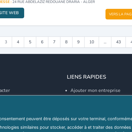
ESSE :
24 RUE ABDELAZIZ REDOUANE DRARIA - ALGER
SITE WEB
VERS LA PAG
3
4
5
6
7
8
9
10
...
43
LIENS RAPIDES
acter
Ajouter mon entreprise
Créer un compte
Se connecter
Explorer par secteurs
onsentement peuvent être déposés sur votre terminal, conformémen
nologies similaires pour stocker, accéder à et traiter des données 
Explorer par willayas