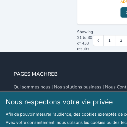
ADR
Showing
21
to
30
1
2
of
438
results
PAGES MAGHREB
Qui sommes nous
|
Nos solutions business
|
Nous Cont
Nous respectons votre vie privée
NOUS CONTACTER
Afin de pouvoir mesurer l'audience, des cookies exemptés de c
Adresse
Email
Avec votre consentement, nous utilisons les cookies ou des tech