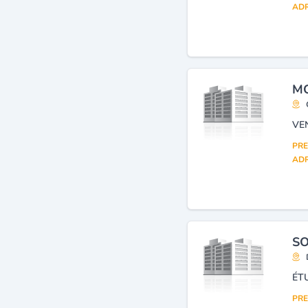
ADR
MO
PRE
ADR
SO
PRE