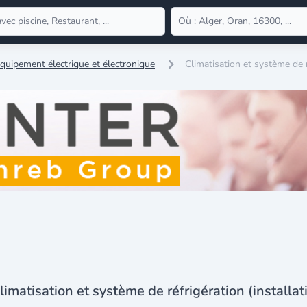
quipement électrique et électronique
Climatisation et système de r
limatisation et système de réfrigération (installat