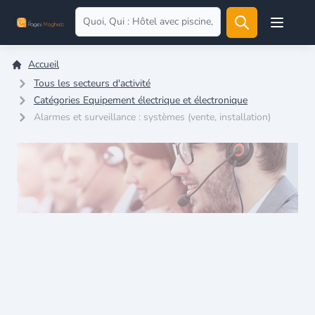
Open user
Accueil
Tous les secteurs d'activité
Catégories Equipement électrique et électronique
Alarmes et surveillance : systèmes (vente, installation)