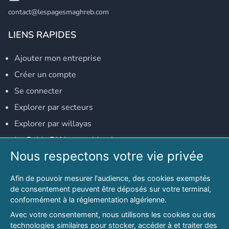
contact@lespagesmaghreb.com
LIENS RAPIDES
Ajouter mon entreprise
Créer un compte
Se connecter
Explorer par secteurs
Explorer par willayas
Le Guide D'Alger, guide-alger.com
Nous respectons votre vie privée
NOS RÉSEAUX SOCIAUX
Afin de pouvoir mesurer l'audience, des cookies exemptés
Notre page Facebook
de consentement peuvent être déposés sur votre terminal,
conformément à la réglementation algérienne.
Notre page LinkedIn
Avec votre consentement, nous utilisons les cookies ou des
Notre page Instagram
technologies similaires pour stocker, accéder à et traiter des