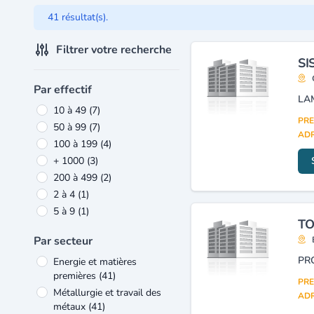
41 résultat(s).
Filtrer votre recherche
SI
Par effectif
10 à 49
(7)
PRE
50 à 99
(7)
ADR
100 à 199
(4)
+ 1000
(3)
200 à 499
(2)
2 à 4
(1)
5 à 9
(1)
TO
Par secteur
PR
Energie et matières
premières
(41)
PRE
Métallurgie et travail des
ADR
métaux
(41)