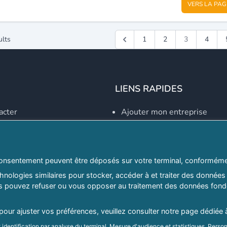
VERS LA PAG
ults
1
2
3
4
LIENS RAPIDES
acter
Ajouter mon entreprise
Créer un compte
Se connecter
Explorer par secteurs
onsentement peuvent être déposés sur votre terminal, conformémen
nologies similaires pour stocker, accéder à et traiter des données 
Explorer par willayas
ous pouvez refuser ou vous opposer au traitement des données fondé
ghreb.com
Le Guide D'Alger, guide-alg
 pour ajuster vos préférences, veuillez consulter notre page dédiée 
identification par analyse du terminal, Mesure d'audience et statistiques, Person