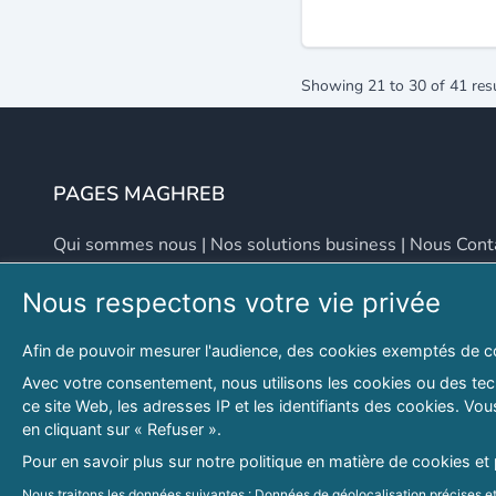
Showing
21
to
30
of
41
res
PAGES MAGHREB
Qui sommes nous
|
Nos solutions business
|
Nous Cont
Nous respectons votre vie privée
NOUS CONTACTER
Afin de pouvoir mesurer l'audience, des cookies exemptés de c
Adresse
Email
Avec votre consentement, nous utilisons les cookies ou des tech
ce site Web, les adresses IP et les identifiants des cookies. V
46 LOT. PETITE PROVENCE SIDI YAHIA
contact@lespagesma
en cliquant sur « Refuser ».
Hydra, Alger (16), Algérie
Pour en savoir plus sur notre politique en matière de cookies et
© 2026 PAGESMAGHREB.COM. ALL RIGHTS RESERVED
Nous traitons les données suivantes : Données de géolocalisation précises et 