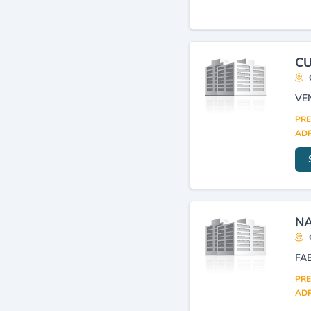
Matériaux de construction
(commerce)
(5)
Métaux, produits
métalliques et sidérurgiques
CU
(importation, exportation)
(4)
Sidérurgie
(4)
Métallurgie (transformation)
PRE
(3)
ADR
Métaux, produits
métalliques, produits
sidérurgiques (détail)
(3)
Transformation des aciers
fins et spéciaux (afs)
(3)
NA
FA
PRE
ADR