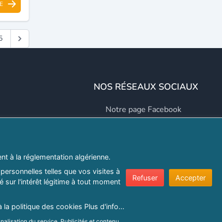
E
5
NOS RÉSEAUX SOCIAUX
Notre page Facebook
Notre page LinkedIn
Notre page Instagram
t à la réglementation algérienne.
Notre page Twitter
personnelles telles que vos visites à
Refuser
Accepter
 sur l'intérêt légitime à tout moment
er.com
à la politique des cookies
Plus d'info...
nalisation du service, Publicités et contenu