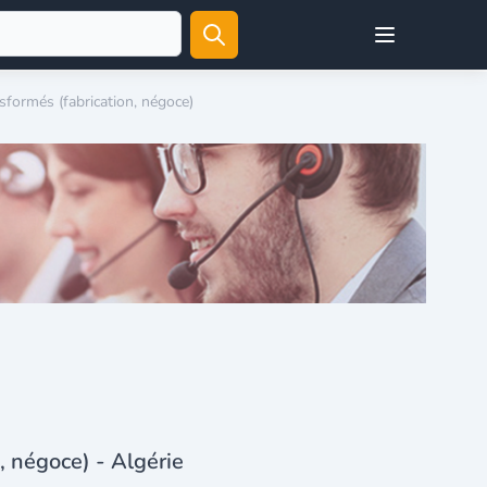
Open user menu
nsformés (fabrication, négoce)
n, négoce) - Algérie