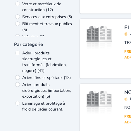
Verre et matériaux de
construction
(12)
Services aux entreprises
(6)
Bâtiment et travaux publics
EL
(5)
Industrie
(5)
TR
Construction mécanique et
Par catégorie
industrie - équipements
(4)
PRE
Acier : produits
Transports et services
ADR
sidérurgiques et
connexes
(3)
transformés (fabrication,
Bois et ameublement
(2)
négoce)
(41)
Caoutchouc et matières
Aciers fins et spéciaux
(13)
plastiques
(2)
Acier : produits
sidérurgiques (importation,
NO
exportation)
(6)
Laminage et profilage à
NO
froid de l'acier courant,
tréfilage, étirage et autres
PRE
transformations de l'acier
ADR
courant
(5)