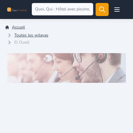
Open user
Accueil
Toutes les wilayas
El Oued