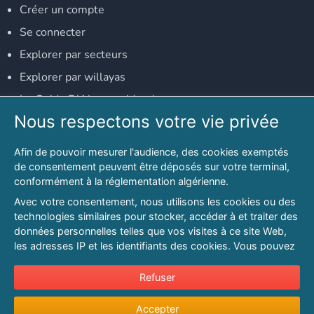
Créer un compte
Se connecter
Explorer par secteurs
Explorer par willayas
Le Guide D'Alger, guide-alger.com
Nous respectons votre vie privée
NOS RÉSEAUX SOCIAUX
Afin de pouvoir mesurer l'audience, des cookies exemptés
Notre page Facebook
de consentement peuvent être déposés sur votre terminal,
conformément à la réglementation algérienne.
Notre page LinkedIn
Avec votre consentement, nous utilisons les cookies ou des
Notre page Instagram
technologies similaires pour stocker, accéder à et traiter des
données personnelles telles que vos visites à ce site Web,
Notre page Twitter
les adresses IP et les identifiants des cookies. Vous pouvez
refuser ou vous opposer au traitement des données fondé
sur l'intérêt légitime à tout moment en cliquant sur « Refuser
Refuser
© 2026 PAGESMAGHREB.COM. ALL RIGHTS RESERVED
».
Mentions légales
|
Conditions générales d'utilisation
|
Politique de
Accepter
Pour en savoir plus sur notre politique en matière de cookies