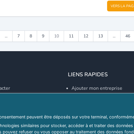
VERS LA PAG
...
7
8
9
10
11
12
13
...
46
LIENS RAPIDES
acter
Ajouter mon entreprise
Créer un compte
Se connecter
Explorer par secteurs
onsentement peuvent être déposés sur votre terminal, conformémen
nologies similaires pour stocker, accéder à et traiter des données 
Explorer par willayas
ous pouvez refuser ou vous opposer au traitement des données fondé
ghreb.com