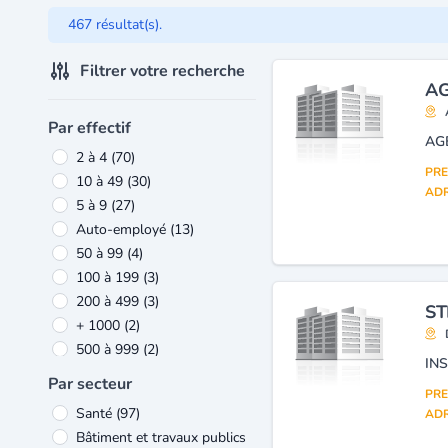
467 résultat(s).
Filtrer votre recherche
AG
Par effectif
AG
2 à 4
(70)
PRE
10 à 49
(30)
ADR
5 à 9
(27)
Auto-employé
(13)
50 à 99
(4)
100 à 199
(3)
200 à 499
(3)
ST
+ 1000
(2)
500 à 999
(2)
IN
Par secteur
PRE
Santé
(97)
ADR
Bâtiment et travaux publics