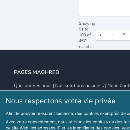
Showing
91
to
100
of
1
2
467
results
PAGES MAGHREB
Qui sommes nous
|
Nos solutions business
|
Nous Cont
Nous respectons votre vie privée
NOUS CONTACTER
Afin de pouvoir mesurer l'audience, des cookies exemptés de c
Adresse
Email
Avec votre consentement, nous utilisons les cookies ou des tech
ce site Web, les adresses IP et les identifiants des cookies. V
46 LOT. PETITE PROVENCE SIDI YAHIA
contact@lespagesma