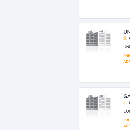
Agences de voyages et de
tourisme
(17)
Entreprises de travaux
publics
(14)
UN
Omra
(14)
UN
PRE
ADR
GA
PRE
ADR