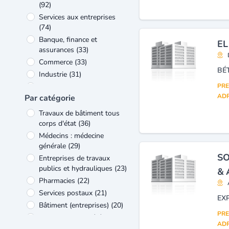
(92)
Services aux entreprises
(74)
Banque, finance et
EL
assurances
(33)
Commerce
(33)
BÉ
Industrie
(31)
Administration
(26)
PRE
ADR
Par catégorie
Equipement électrique et
électronique
(24)
Travaux de bâtiment tous
Voyages, tourisme et loisirs
corps d'état
(36)
(21)
Médecins : médecine
Verre et matériaux de
générale
(29)
construction
(20)
SO
Entreprises de travaux
publics et hydrauliques
(23)
& 
Pharmacies
(22)
Services postaux
(21)
EX
Bâtiment (entreprises)
(20)
PRE
Assurances (sociétés,
ADR
compagnies)
(19)