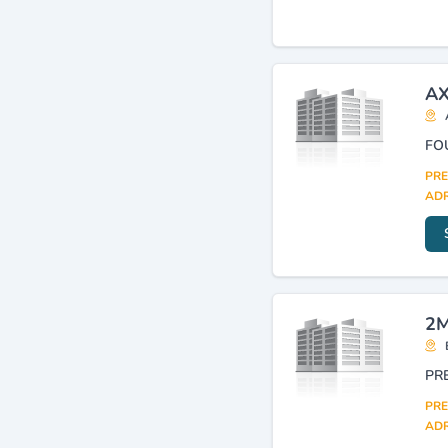
AX
FO
PRE
ADR
2M
PRE
ADR