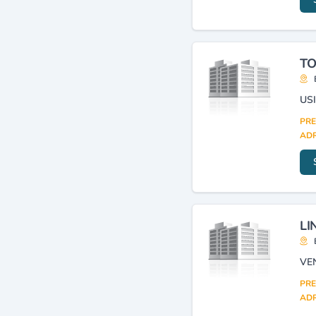
(3)
Entreprises de travaux
publics et hydrauliques
(3)
Infrastructures
TO
(construction et
aménagement)
(3)
Maintenance industrielle
(3)
PRE
ADR
LI
PRE
ADR