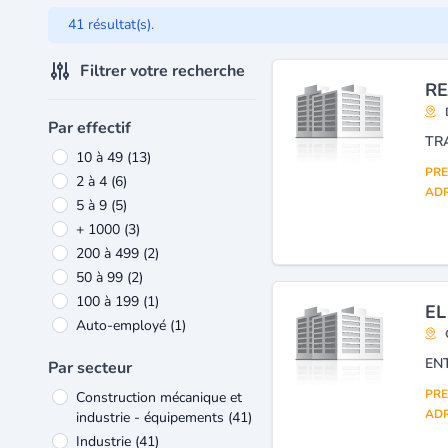
41 résultat(s).
Filtrer votre recherche
RE
Par effectif
10 à 49
(13)
PRE
2 à 4
(6)
ADR
5 à 9
(5)
+ 1000
(3)
200 à 499
(2)
50 à 99
(2)
100 à 199
(1)
EL
Auto-employé
(1)
EN
Par secteur
PRE
Construction mécanique et
ADR
industrie - équipements
(41)
Industrie
(41)