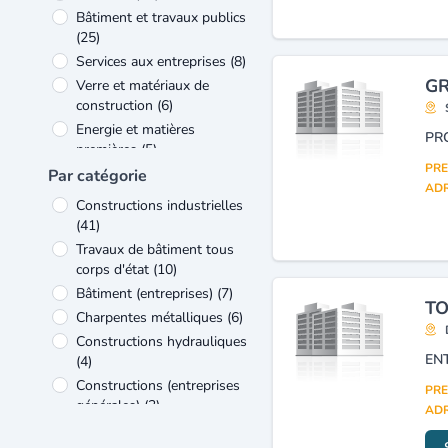
Bâtiment et travaux publics
(25)
Services aux entreprises
(8)
GR
Verre et matériaux de
construction
(6)
Energie et matières
premières
(5)
PRE
Métallurgie et travail des
Par catégorie
ADR
métaux
(3)
Constructions industrielles
Transports et services
(41)
connexes
(3)
Travaux de bâtiment tous
Equipement électrique et
corps d'état
(10)
électronique
(2)
Bâtiment (entreprises)
(7)
Agriculture et élevage
(1)
TO
Charpentes métalliques
(6)
Constructions hydrauliques
(4)
Constructions (entreprises
PRE
générales)
(3)
ADR
Constructions métalliques