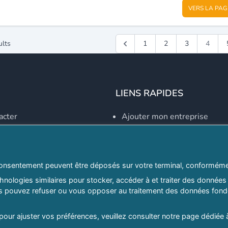
VERS LA PAG
ults
1
2
3
4
LIENS RAPIDES
acter
Ajouter mon entreprise
Créer un compte
Se connecter
Explorer par secteurs
onsentement peuvent être déposés sur votre terminal, conformémen
nologies similaires pour stocker, accéder à et traiter des données 
Explorer par willayas
ous pouvez refuser ou vous opposer au traitement des données fondé
ghreb.com
Le Guide D'Alger, guide-alg
 pour ajuster vos préférences, veuillez consulter notre page dédiée 