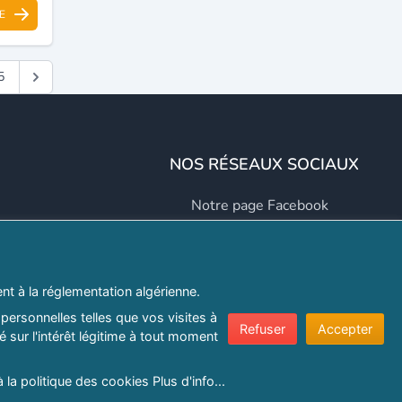
E
5
NOS RÉSEAUX SOCIAUX
Notre page Facebook
Notre page LinkedIn
Notre page Instagram
t à la réglementation algérienne.
Notre page Twitter
personnelles telles que vos visites à
Refuser
Accepter
 sur l'intérêt légitime à tout moment
er.com
à la politique des cookies
Plus d'info...