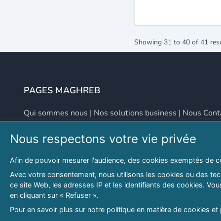
Showing
31
to
40
of
41
res
PAGES MAGHREB
Qui sommes nous
|
Nos solutions business
|
Nous Cont
Nous respectons votre vie privée
NOUS CONTACTER
Afin de pouvoir mesurer l'audience, des cookies exemptés de c
Adresse
Email
Avec votre consentement, nous utilisons les cookies ou des tech
ce site Web, les adresses IP et les identifiants des cookies. V
46 LOT. PETITE PROVENCE SIDI YAHIA
contact@lespagesma
en cliquant sur « Refuser ».
Hydra, Alger (16), Algérie
Pour en savoir plus sur notre politique en matière de cookies et