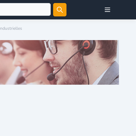
Open user menu
ndustrielles