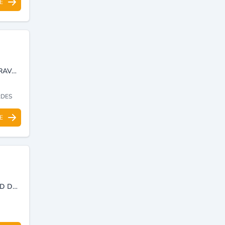
E
USINE DE FABRICATION SPÉCIALISÉE EN TOITURE AUTOPORTANTE ,TRAVAUX DE BÂTIMENT TOUS CORPS D’ÉTAT ET CHARPENTE MÉTALLIQUE.
RDES
E
VENTE EN GROS DE MATÉRIEL DE CONSTRUCTION, LAMINAGE À FROID DE L'ACIER ET TRANSPORT DE MARCHANDISES.