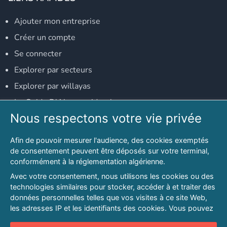
Ajouter mon entreprise
Créer un compte
Se connecter
Explorer par secteurs
Explorer par willayas
Le Guide D'Alger, guide-alger.com
Nous respectons votre vie privée
NOS RÉSEAUX SOCIAUX
Afin de pouvoir mesurer l'audience, des cookies exemptés
Notre page Facebook
de consentement peuvent être déposés sur votre terminal,
conformément à la réglementation algérienne.
Notre page LinkedIn
Avec votre consentement, nous utilisons les cookies ou des
Notre page Instagram
technologies similaires pour stocker, accéder à et traiter des
données personnelles telles que vos visites à ce site Web,
Notre page Twitter
les adresses IP et les identifiants des cookies. Vous pouvez
refuser ou vous opposer au traitement des données fondé