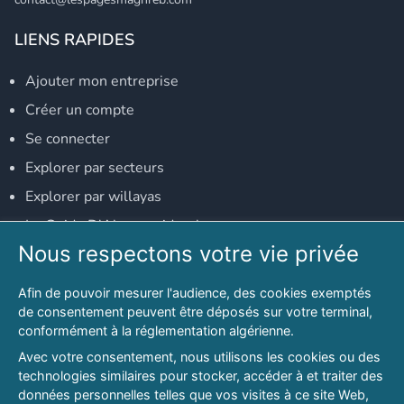
LIENS RAPIDES
Ajouter mon entreprise
Créer un compte
Se connecter
Explorer par secteurs
Explorer par willayas
Le Guide D'Alger, guide-alger.com
Nous respectons votre vie privée
NOS RÉSEAUX SOCIAUX
Afin de pouvoir mesurer l'audience, des cookies exemptés
Notre page Facebook
de consentement peuvent être déposés sur votre terminal,
conformément à la réglementation algérienne.
Notre page LinkedIn
Avec votre consentement, nous utilisons les cookies ou des
Notre page Instagram
technologies similaires pour stocker, accéder à et traiter des
données personnelles telles que vos visites à ce site Web,