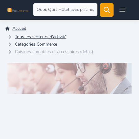
Open user
Accueil
Tous les secteurs d'activité
Catégories Commerce
Cuisines : meubles et accessoires (détail)