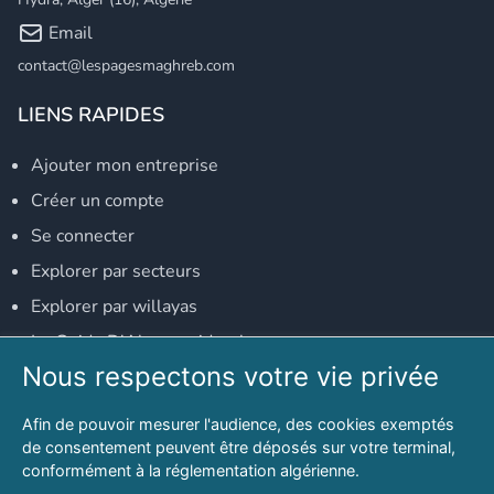
Email
contact@lespagesmaghreb.com
LIENS RAPIDES
Ajouter mon entreprise
Créer un compte
Se connecter
Explorer par secteurs
Explorer par willayas
Le Guide D'Alger, guide-alger.com
Nous respectons votre vie privée
NOS RÉSEAUX SOCIAUX
Afin de pouvoir mesurer l'audience, des cookies exemptés
Notre page Facebook
de consentement peuvent être déposés sur votre terminal,
conformément à la réglementation algérienne.
Notre page LinkedIn