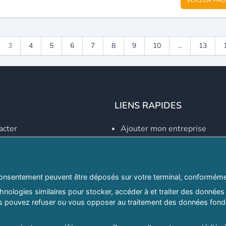
3
4
5
6
7
8
9
10
...
13
LIENS RAPIDES
acter
Ajouter mon entreprise
Créer un compte
Se connecter
Explorer par secteurs
onsentement peuvent être déposés sur votre terminal, conformémen
nologies similaires pour stocker, accéder à et traiter des données 
Explorer par willayas
ous pouvez refuser ou vous opposer au traitement des données fondé
ghreb.com
Le Guide D'Alger, guide-alg