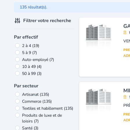
135 résultat(s).
Filtrer votre recherche
GA
Par effectif
VE
2 à 4
(19)
PRE
5 à 9
(7)
ADR
Auto-employé
(7)
10 à 49
(4)
50 à 99
(3)
Par secteur
MI
Artisanat
(135)
Commerce
(135)
Textiles et habillement
(135)
PRE
Produits de luxe et de
ADR
loisirs
(7)
Santé
(3)