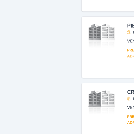
PI
VE
PRE
ADR
CR
VE
PRE
ADR