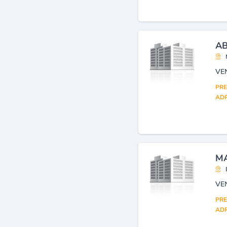
(détail)
(9)
Habillement et accessoires
pour vêtements (gros)
(6)
Sports : chaussures
(6)
AB
VE
PRE
ADR
MA
VE
PRE
ADR