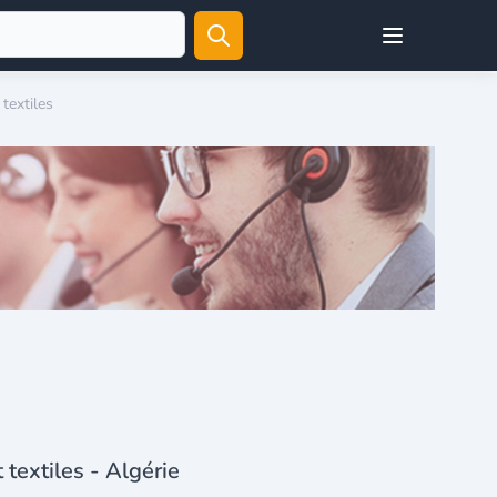
Open user menu
textiles
textiles - Algérie