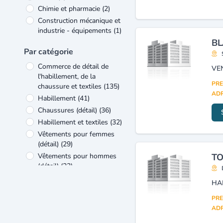
Chimie et pharmacie
(2)
Construction mécanique et
industrie - équipements
(1)
BL
Equipement électrique et
Par catégorie
électronique
(1)
Imprimerie et édition
(1)
Commerce de détail de
VE
Informatique
l'habillement, de la
(1)
PRE
chaussure et textiles
(135)
ADR
Habillement
(41)
Chaussures (détail)
(36)
Habillement et textiles
(32)
Vêtements pour femmes
(détail)
(29)
Vêtements pour hommes
TO
(détail)
(23)
Commerce de détail de
HA
l'habillement, d'articles de
bonneterie et de la
PRE
chaussure
(10)
ADR
Vêtements pour enfants