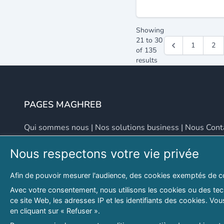
Showing
21
to
30
1
2
of
135
results
PAGES MAGHREB
Qui sommes nous
|
Nos solutions business
|
Nous Cont
Nous respectons votre vie privée
NOUS CONTACTER
Afin de pouvoir mesurer l'audience, des cookies exemptés de c
Adresse
Email
Avec votre consentement, nous utilisons les cookies ou des tech
ce site Web, les adresses IP et les identifiants des cookies. V
46 LOT. PETITE PROVENCE SIDI YAHIA
contact@lespagesma
en cliquant sur « Refuser ».
Hydra, Alger (16), Algérie