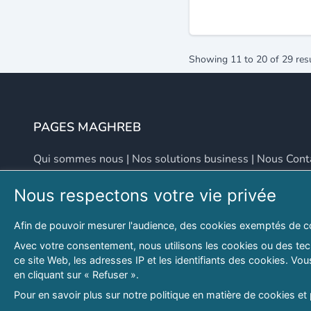
Showing
11
to
20
of
29
res
PAGES MAGHREB
Qui sommes nous
|
Nos solutions business
|
Nous Cont
Nous respectons votre vie privée
NOUS CONTACTER
Afin de pouvoir mesurer l'audience, des cookies exemptés de c
Adresse
Email
Avec votre consentement, nous utilisons les cookies ou des tech
ce site Web, les adresses IP et les identifiants des cookies. V
46 LOT. PETITE PROVENCE SIDI YAHIA
contact@lespagesma
en cliquant sur « Refuser ».
Hydra, Alger (16), Algérie
Pour en savoir plus sur notre politique en matière de cookies et