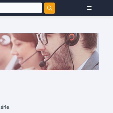
Open user menu
gérie