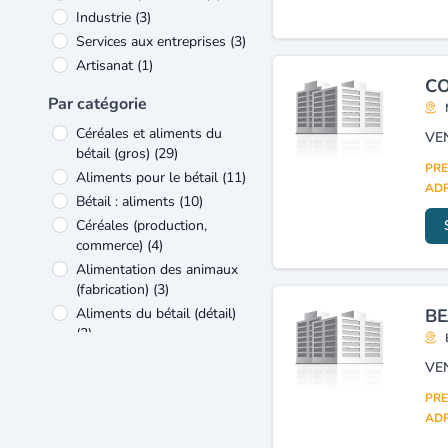
Industrie
(3)
Services aux entreprises
(3)
Artisanat
(1)
CO
Transports et services
Par catégorie
connexes
(1)
Céréales et aliments du
VE
bétail (gros)
(29)
PRE
Aliments pour le bétail
(11)
ADR
Bétail : aliments
(10)
Céréales (production,
commerce)
(4)
Alimentation des animaux
(fabrication)
(3)
Aliments du bétail (détail)
BE
(3)
Matériel hydraulique :
VE
agriculture (gros)
(3)
PRE
Produits phytosanitaires
ADR
(gros)
(3)
Alimentation animale