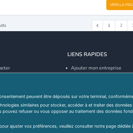
VERS LA PAG
ults
1
2
LIENS RAPIDES
acter
Ajouter mon entreprise
Créer un compte
Se connecter
Explorer par secteurs
onsentement peuvent être déposés sur votre terminal, conformémen
nologies similaires pour stocker, accéder à et traiter des données 
Explorer par willayas
ous pouvez refuser ou vous opposer au traitement des données fondé
ghreb.com
Le Guide D'Alger, guide-alg
 pour ajuster vos préférences, veuillez consulter notre page dédiée 