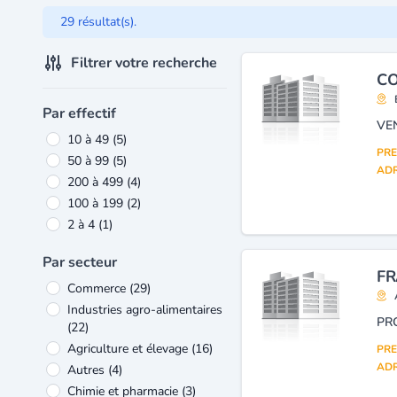
29 résultat(s).
Filtrer votre recherche
CO
Par effectif
VE
10 à 49
(5)
PRE
50 à 99
(5)
ADR
200 à 499
(4)
100 à 199
(2)
2 à 4
(1)
Par secteur
FR
Commerce
(29)
Industries agro-alimentaires
PR
(22)
Agriculture et élevage
(16)
PRE
ADR
Autres
(4)
Chimie et pharmacie
(3)