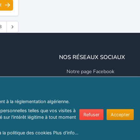
E
3
NOS RÉSEAUX SOCIAUX
Notre page Facebook
Notre page LinkedIn
Notre page Instagram
t à la réglementation algérienne.
Notre page Twitter
personnelles telles que vos visites à
Refuser
Accepter
 sur l'intérêt légitime à tout moment
er.com
à la politique des cookies
Plus d'info...