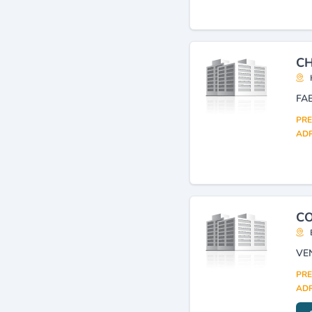
(fabrication, gros)
(2)
Commerce de gros
d'équipements, matériel et
machines agricoles
(2)
CH
PRE
ADR
CO
VE
PRE
ADR