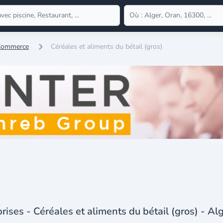
 Commerce
Céréales et aliments du bétail (gros)
rises - Céréales et aliments du bétail (gros) - Al