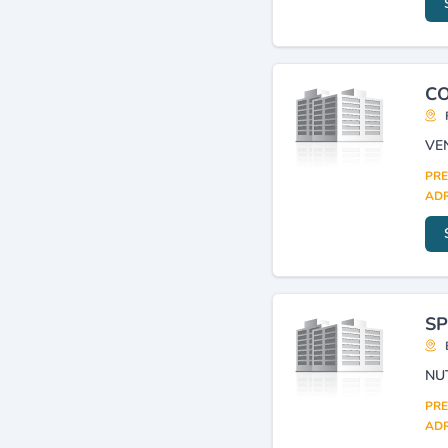
CO
VE
PRE
ADR
SP
NU
PRE
ADR