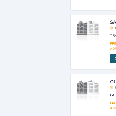
SA
PRE
ADR
OL
FA
PRE
ADR