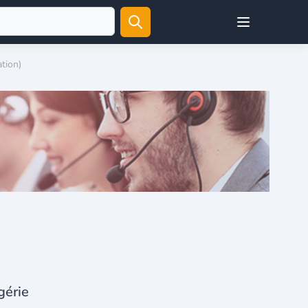
Open user menu
ation)
gérie