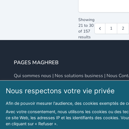
Showing
21
to
30
1
2
of
157
results
PAGES MAGHREB
Qui sommes nous
|
Nos solutions business
|
Nous Cont
Nous respectons votre vie privée
NOUS CONTACTER
Afin de pouvoir mesurer l'audience, des cookies exemptés de c
Adresse
Email
Avec votre consentement, nous utilisons les cookies ou des tech
ce site Web, les adresses IP et les identifiants des cookies. V
46 LOT. PETITE PROVENCE SIDI YAHIA
contact@lespagesma
en cliquant sur « Refuser ».
Hydra, Alger (16), Algérie