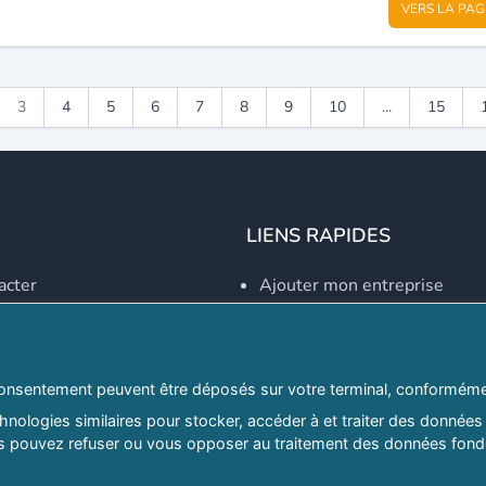
VERS LA PAG
3
4
5
6
7
8
9
10
...
15
LIENS RAPIDES
acter
Ajouter mon entreprise
Créer un compte
Se connecter
Explorer par secteurs
onsentement peuvent être déposés sur votre terminal, conformémen
nologies similaires pour stocker, accéder à et traiter des données 
Explorer par willayas
ous pouvez refuser ou vous opposer au traitement des données fondé
ghreb.com
Le Guide D'Alger, guide-alg