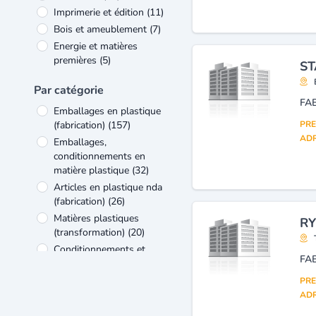
Imprimerie et édition
(11)
Bois et ameublement
(7)
Energie et matières
premières
(5)
ST
Verre et matériaux de
Par catégorie
construction
(5)
FA
Chimie et pharmacie
(4)
Emballages en plastique
Construction mécanique et
(fabrication)
(157)
PRE
industrie - équipements
(4)
ADR
Emballages,
conditionnements en
matière plastique
(32)
Articles en plastique nda
(fabrication)
(26)
Matières plastiques
RY
(transformation)
(20)
Conditionnements et
emballage
(18)
Matières plastiques de base
PRE
(transformation)
(15)
ADR
Plastiques
(15)