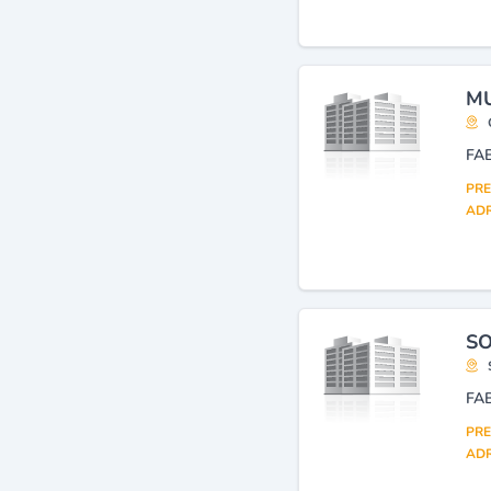
Emballages (gros)
(12)
Emballages en toutes
matières (fabrication)
(11)
Emballages,
MU
conditionnements en carton,
papier
(11)
PRE
ADR
SO
PRE
ADR