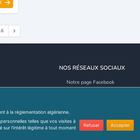
E
16
NOS RÉSEAUX SOCIAUX
Notre page Facebook
Notre page LinkedIn
Notre page Instagram
t à la réglementation algérienne.
Notre page Twitter
personnelles telles que vos visites à
Refuser
Accepter
 sur l'intérêt légitime à tout moment
er.com