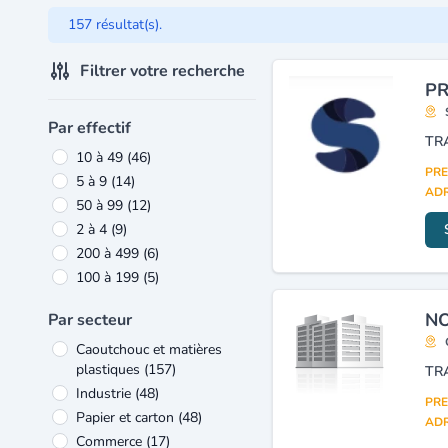
157 résultat(s).
Filtrer votre recherche
PR
Par effectif
10 à 49
(46)
PRE
5 à 9
(14)
ADR
50 à 99
(12)
2 à 4
(9)
200 à 499
(6)
100 à 199
(5)
NO
Par secteur
Caoutchouc et matières
plastiques
(157)
TR
Industrie
(48)
PRE
Papier et carton
(48)
ADR
Commerce
(17)