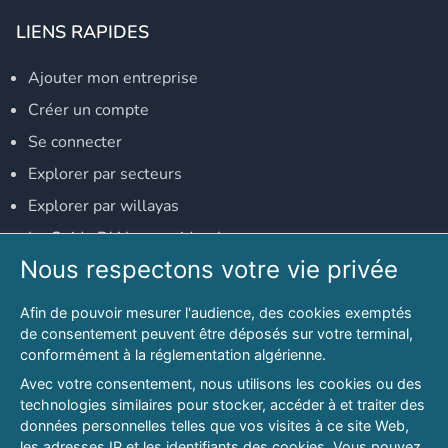
LIENS RAPIDES
Ajouter mon entreprise
Créer un compte
Se connecter
Explorer par secteurs
Explorer par willayas
Le Guide D'Alger, guide-alger.com
Nous respectons votre vie privée
NOS RÉSEAUX SOCIAUX
Afin de pouvoir mesurer l'audience, des cookies exemptés
Notre page Facebook
de consentement peuvent être déposés sur votre terminal,
conformément à la réglementation algérienne.
Notre page LinkedIn
Avec votre consentement, nous utilisons les cookies ou des
Notre page Instagram
technologies similaires pour stocker, accéder à et traiter des
données personnelles telles que vos visites à ce site Web,
Notre page Twitter
les adresses IP et les identifiants des cookies. Vous pouvez