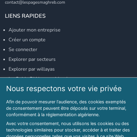
contact@lespagesmaghreb.com
LIENS RAPIDES
Ajouter mon entreprise
Créer un compte
Se connecter
Explorer par secteurs
Explorer par willayas
Le Guide D'Alger, guide-alger.com
Nous respectons votre vie privée
NOS RÉSEAUX SOCIAUX
Afin de pouvoir mesurer l'audience, des cookies exemptés
Notre page Facebook
de consentement peuvent être déposés sur votre terminal,
conformément à la réglementation algérienne.
Notre page LinkedIn
Avec votre consentement, nous utilisons les cookies ou des
Notre page Instagram
technologies similaires pour stocker, accéder à et traiter des
données personnelles telles que vos visites à ce site Web,