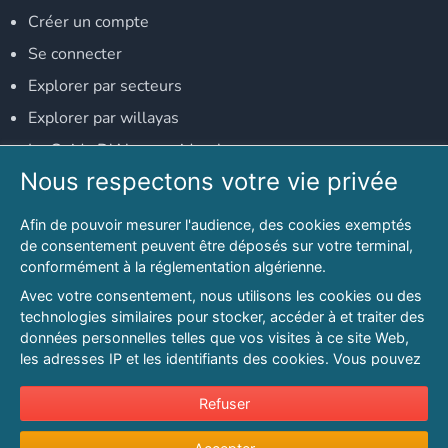
Créer un compte
Se connecter
Explorer par secteurs
Explorer par willayas
Le Guide D'Alger, guide-alger.com
Nous respectons votre vie privée
NOS RÉSEAUX SOCIAUX
Afin de pouvoir mesurer l'audience, des cookies exemptés
Notre page Facebook
de consentement peuvent être déposés sur votre terminal,
conformément à la réglementation algérienne.
Notre page LinkedIn
Avec votre consentement, nous utilisons les cookies ou des
Notre page Instagram
technologies similaires pour stocker, accéder à et traiter des
données personnelles telles que vos visites à ce site Web,
Notre page Twitter
les adresses IP et les identifiants des cookies. Vous pouvez
refuser ou vous opposer au traitement des données fondé
sur l'intérêt légitime à tout moment en cliquant sur « Refuser
Refuser
© 2026 PAGESMAGHREB.COM. ALL RIGHTS RESERVED
».
Mentions légales
|
Conditions générales d'utilisation
|
Politique de