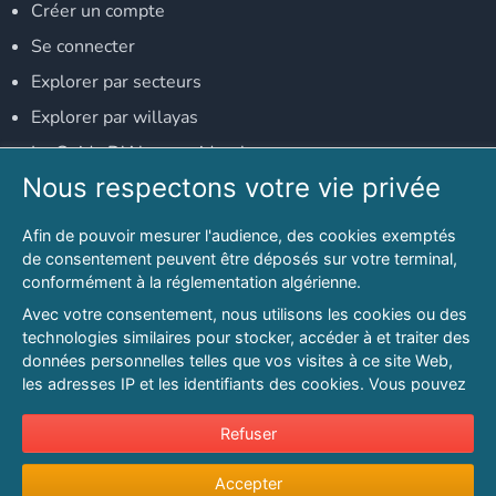
Créer un compte
Se connecter
Explorer par secteurs
Explorer par willayas
Le Guide D'Alger, guide-alger.com
Nous respectons votre vie privée
NOS RÉSEAUX SOCIAUX
Afin de pouvoir mesurer l'audience, des cookies exemptés
Notre page Facebook
de consentement peuvent être déposés sur votre terminal,
conformément à la réglementation algérienne.
Notre page LinkedIn
Avec votre consentement, nous utilisons les cookies ou des
Notre page Instagram
technologies similaires pour stocker, accéder à et traiter des
données personnelles telles que vos visites à ce site Web,
Notre page Twitter
les adresses IP et les identifiants des cookies. Vous pouvez
refuser ou vous opposer au traitement des données fondé
sur l'intérêt légitime à tout moment en cliquant sur « Refuser
Refuser
© 2026 PAGESMAGHREB.COM. ALL RIGHTS RESERVED
».
Mentions légales
|
Conditions générales d'utilisation
|
Politique de
Accepter
Pour en savoir plus sur notre politique en matière de cookies