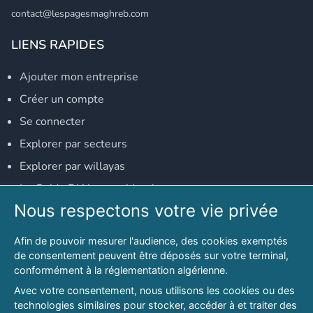
contact@lespagesmaghreb.com
LIENS RAPIDES
Ajouter mon entreprise
Créer un compte
Se connecter
Explorer par secteurs
Explorer par willayas
Le Guide D'Alger, guide-alger.com
Nous respectons votre vie privée
NOS RÉSEAUX SOCIAUX
Afin de pouvoir mesurer l'audience, des cookies exemptés
Notre page Facebook
de consentement peuvent être déposés sur votre terminal,
conformément à la réglementation algérienne.
Notre page LinkedIn
Avec votre consentement, nous utilisons les cookies ou des
Notre page Instagram
technologies similaires pour stocker, accéder à et traiter des