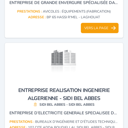
ENTREPRISE DE GRANDE ENVERGURE SPÉCIALISÉE DANS LA CONSTRUCTION, EN TOUS CORPS DE MÉTIERS, DE GRANDS ENSEMBLES INDUSTRIELS ET DE CANALISATIONS DANS DIFFÉRENTS DOMAINES PRINCIPALEMENT LES HYDROCARBURES ET L’ ÉNERGIE.
PRESTATIONS :
AVICOLES : ÉQUIPEMENTS (FABRICATION)
ADRESSE :
BP 65 HASSI R'MEL - LAGHOUAT
VERS LA PAGE
ENTREPRISE REALISATION INGENIERIE
ALGERIENNE - SIDI BEL ABBES
SIDI BEL ABBES - SIDI BEL ABBES
ENTREPRISE D’ELECTRICITE GENERALE SPECIALISEE DANS L’ETUDE, LA REALISATION ET L’INSTALLATION DE RESEAUX INCENDIE, AINSI QUE DANS L’ETUDE ET L’INSTALLATION D’EQUIPEMENTS SOLAIRES ET DE PROJETS INDUSTRIELS.
PRESTATIONS :
BUREAUX D'INGÉNIERIE ET D'ÉTUDES TECHNIQUES
ADRESSE :
102 CITE ADDA BOUDJELLAL SIDI BEL ABBES - SIDI BEL ABBES