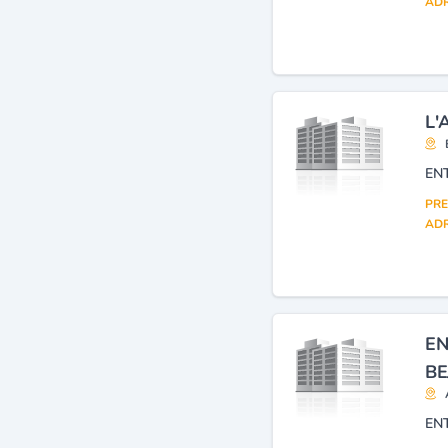
ADR
L'
PRE
ADR
EN
BE
EN