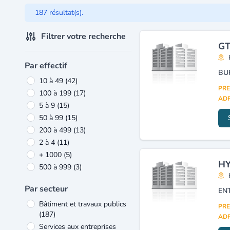
187 résultat(s).
Filtrer votre recherche
GT
Par effectif
BU
10 à 49
(42)
PRE
100 à 199
(17)
ADR
5 à 9
(15)
50 à 99
(15)
200 à 499
(13)
2 à 4
(11)
+ 1000
(5)
HY
500 à 999
(3)
Par secteur
EN
Bâtiment et travaux publics
PRE
(187)
ADR
Services aux entreprises