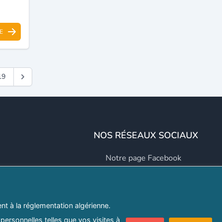
E
19
NOS RÉSEAUX SOCIAUX
Notre page Facebook
Notre page LinkedIn
Notre page Instagram
t à la réglementation algérienne.
Notre page Twitter
personnelles telles que vos visites à