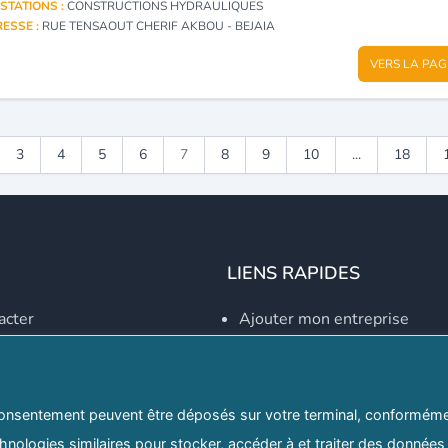
STATIONS :
CONSTRUCTIONS HYDRAULIQUES
ESSE :
RUE TENSAOUT CHERIF AKBOU - BEJAIA
VERS LA PAG
3
4
5
6
7
8
9
10
...
18
LIENS RAPIDES
acter
Ajouter mon entreprise
Créer un compte
Se connecter
Explorer par secteurs
onsentement peuvent être déposés sur votre terminal, conformémen
nologies similaires pour stocker, accéder à et traiter des données 
Explorer par willayas