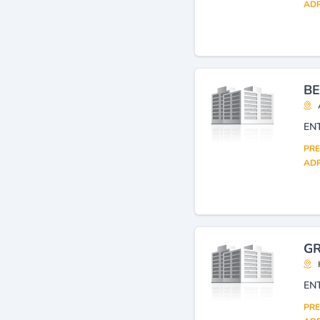
Assainissement (travaux)
ADR
(16)
Constructions (entreprises
générales)
(13)
Entreprises générales de
bâtiment
(13)
BE
Génie civil (études,
réalisation)
(12)
EN
PRE
ADR
GR
PRE