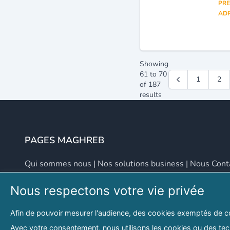
PRE
ADR
Showing
61
to
70
1
2
of
187
results
PAGES MAGHREB
Qui sommes nous
|
Nos solutions business
|
Nous Cont
Nous respectons votre vie privée
NOUS CONTACTER
Afin de pouvoir mesurer l'audience, des cookies exemptés de c
Adresse
Email
Avec votre consentement, nous utilisons les cookies ou des tech