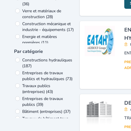
(36)
Verre et matériaux de
construction
(28)
Construction mécanique et
EN
industrie - équipements
(17)
Energie et matières
HY
premières
(11)
Administration
(10)
Par catégorie
Industrie
(10)
Constructions hydrauliques
PRE
Métallurgie et travail des
(187)
ADR
métaux
(9)
Entreprises de travaux
Equipement électrique et
publics et hydrauliques
(73)
électronique
(8)
Travaux publics
Agriculture et élevage
(6)
(entreprises)
(43)
Entreprises de travaux
DE
publics
(39)
Bâtiment (entreprises)
(37)
Travaux de bâtiment tous
corps d'état
(29)
PRE