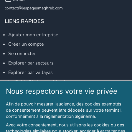
contact@lespagesmaghreb.com
LIENS RAPIDES
Ajouter mon entreprise
Créer un compte
Se connecter
Explorer par secteurs
Explorer par willayas
Le Guide D'Alger, guide-alger.com
Nous respectons votre vie privée
NOS RÉSEAUX SOCIAUX
Afin de pouvoir mesurer l'audience, des cookies exemptés
Notre page Facebook
de consentement peuvent être déposés sur votre terminal,
conformément à la réglementation algérienne.
Notre page LinkedIn
Avec votre consentement, nous utilisons les cookies ou des
Notre page Instagram
technologies similaires pour stocker, accéder à et traiter des