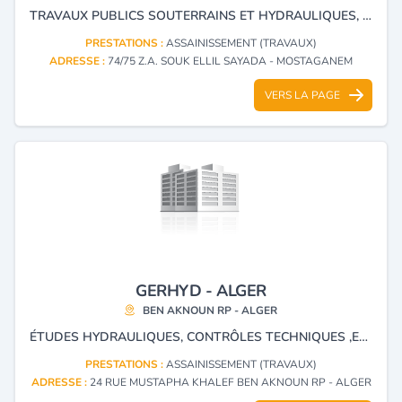
TRAVAUX PUBLICS SOUTERRAINS ET HYDRAULIQUES, TRAVAUX D'ASSAINISSEMENT ET VRD ENTRETIEN ET RENTABILISATION DES ROUTES, TRAVAUX DE TERRASSEMENT REVÊTEMENT DES ROUTES RÉALISATION DES PARKINGS ET STATIONNEMENT FRAISAGE DES REVÊTEMENTS BÉTONS BITUMINEUX.
PRESTATIONS :
ASSAINISSEMENT (TRAVAUX)
ADRESSE :
74/75 Z.A. SOUK ELLIL SAYADA - MOSTAGANEM
VERS LA PAGE
GERHYD - ALGER
BEN AKNOUN RP - ALGER
ÉTUDES HYDRAULIQUES, CONTRÔLES TECHNIQUES ,ET HYDRAULIQUES, PRODUCTION DE TUYAUX D'ASSAINISSEMENT, D'ADDUCTION ET DE SUPPORT EN BÉTON POUR L'ELECTRIFICATION. FORAGE HYDRAULIQUE, RÉALISATION BARRAGE ET TRANSFERT DES EAUX. RÉALISATION DES STEP ET STATIONS DE TRAITEMENT DE L'EAU, RÉSERVOIRS, CHATEAUX D'EAU, ETC.
PRESTATIONS :
ASSAINISSEMENT (TRAVAUX)
ADRESSE :
24 RUE MUSTAPHA KHALEF BEN AKNOUN RP - ALGER