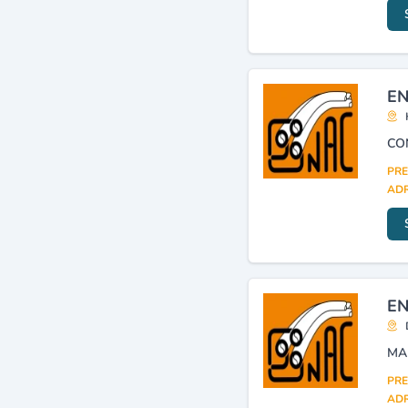
Canalisations : matériel
(8)
Assainissement (travaux)
(6)
Béton (coulage)
(6)
EN
PRE
ADR
EN
PRE
ADR