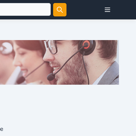
Open user menu
ie