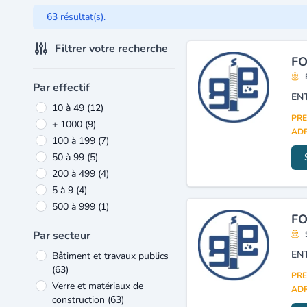
63 résultat(s).
Filtrer votre recherche
FO
Par effectif
10 à 49
(12)
PRE
+ 1000
(9)
ADR
100 à 199
(7)
50 à 99
(5)
200 à 499
(4)
5 à 9
(4)
500 à 999
(1)
FO
Par secteur
Bâtiment et travaux publics
(63)
PRE
Verre et matériaux de
ADR
construction
(63)