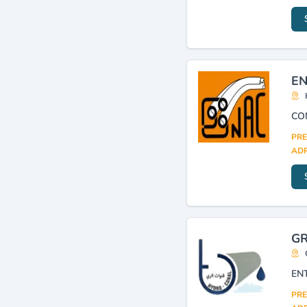
EN
PRE
ADR
GR
EN
PRE