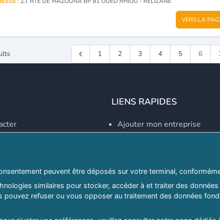
ESSE :
Z.I. RTE DE MAZOUNA BP 81 OUED RHIOU - RELIZANE
VERS LA PAG
ults
1
2
3
4
5
6
LIENS RAPIDES
acter
Ajouter mon entreprise
Créer un compte
Se connecter
Explorer par secteurs
onsentement peuvent être déposés sur votre terminal, conformémen
nologies similaires pour stocker, accéder à et traiter des données 
Explorer par willayas
ous pouvez refuser ou vous opposer au traitement des données fondé
ghreb.com
Le Guide D'Alger, guide-alg