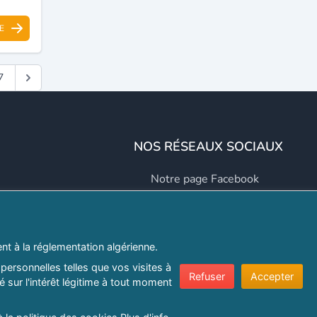
E
7
NOS RÉSEAUX SOCIAUX
Notre page Facebook
Notre page LinkedIn
Notre page Instagram
t à la réglementation algérienne.
Notre page Twitter
personnelles telles que vos visites à
Refuser
Accepter
 sur l'intérêt légitime à tout moment
er.com