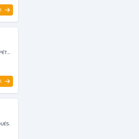
E
CONSTRUCTION, INSTALLATION DES CANALISATIONS DE GAZ ET DE PÉTROLE.
E
UÉS.