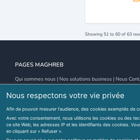
ADR
Showing
51
to
60
of
63
res
PAGES MAGHREB
Qui sommes nous
|
Nos solutions business
|
Nous Cont
Nous respectons votre vie privée
NOUS CONTACTER
Afin de pouvoir mesurer l'audience, des cookies exemptés de c
Adresse
Email
Avec votre consentement, nous utilisons les cookies ou des tech
ce site Web, les adresses IP et les identifiants des cookies. V
46 LOT. PETITE PROVENCE SIDI YAHIA
contact@lespagesma
en cliquant sur « Refuser ».
Hydra, Alger (16), Algérie