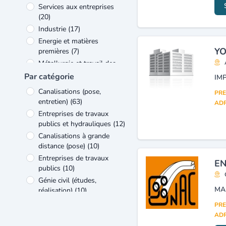
Services aux entreprises
(20)
Industrie
(17)
Energie et matières
YO
premières
(7)
Métallurgie et travail des
métaux
(7)
Par catégorie
Caoutchouc et matières
Canalisations (pose,
PRE
plastiques
(6)
entretien)
(63)
ADR
Construction mécanique et
Entreprises de travaux
industrie - équipements
(6)
publics et hydrauliques
(12)
Agriculture et élevage
(5)
Canalisations à grande
Transports et services
distance (pose)
(10)
connexes
(5)
Entreprises de travaux
EN
publics
(10)
Génie civil (études,
réalisation)
(10)
Travaux de bâtiment tous
PRE
corps d'état
(9)
ADR
Bâtiment (entreprises)
(8)