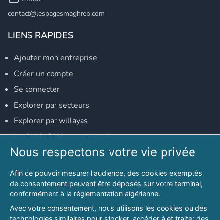
contact@lespagesmaghreb.com
LIENS RAPIDES
Ajouter mon entreprise
Créer un compte
Se connecter
Explorer par secteurs
Explorer par willayas
Le Guide D'Alger, guide-alger.com
Nous respectons votre vie privée
NOS RÉSEAUX SOCIAUX
Afin de pouvoir mesurer l'audience, des cookies exemptés
Notre page Facebook
de consentement peuvent être déposés sur votre terminal,
conformément à la réglementation algérienne.
Notre page LinkedIn
Avec votre consentement, nous utilisons les cookies ou des
Notre page Instagram
technologies similaires pour stocker, accéder à et traiter des