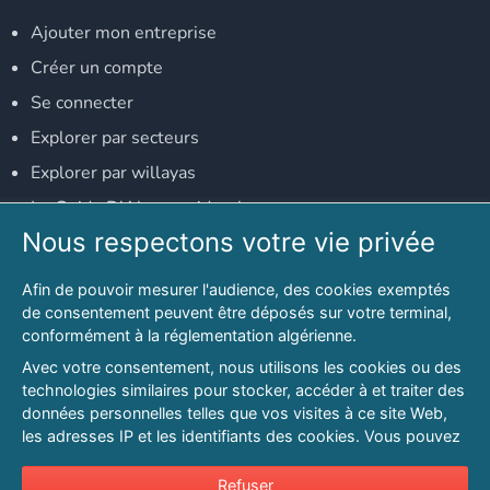
Ajouter mon entreprise
Créer un compte
Se connecter
Explorer par secteurs
Explorer par willayas
Le Guide D'Alger, guide-alger.com
Nous respectons votre vie privée
NOS RÉSEAUX SOCIAUX
Afin de pouvoir mesurer l'audience, des cookies exemptés
Notre page Facebook
de consentement peuvent être déposés sur votre terminal,
conformément à la réglementation algérienne.
Notre page LinkedIn
Avec votre consentement, nous utilisons les cookies ou des
Notre page Instagram
technologies similaires pour stocker, accéder à et traiter des
données personnelles telles que vos visites à ce site Web,
Notre page Twitter
les adresses IP et les identifiants des cookies. Vous pouvez
refuser ou vous opposer au traitement des données fondé
sur l'intérêt légitime à tout moment en cliquant sur « Refuser
Refuser