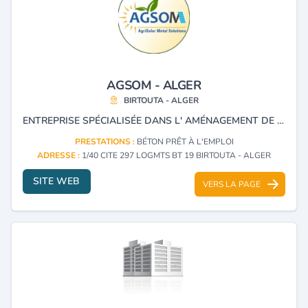
AGSOM - ALGER
BIRTOUTA - ALGER
ENTREPRISE SPÉCIALISÉE DANS L' AMÉNAGEMENT DE PÉRIMÈTRES IRRIGUÉS ET LE DRAINAGE AGRICOLE. ELLE DISPOSE EGALEMENT D’UNE ACTIVITÉ INDUSTRIELLE DÉDIÉE A LA PRODUCTION DE STRUCTURES MÉTALLIQUES ET À LA FABRICATION DE MACHINES AGRICOLES.
PRESTATIONS :
BÉTON PRÊT À L'EMPLOI
ADRESSE :
1/40 CITE 297 LOGMTS BT 19 BIRTOUTA - ALGER
SITE WEB
VERS LA PAGE