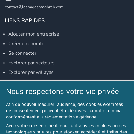
contact@lespagesmaghreb.com
LIENS RAPIDES
Ajouter mon entreprise
Créer un compte
Se connecter
Explorer par secteurs
Explorer par willayas
Le Guide D'Alger, guide-alger.com
Nous respectons votre vie privée
NOS RÉSEAUX SOCIAUX
Afin de pouvoir mesurer l'audience, des cookies exemptés
Notre page Facebook
de consentement peuvent être déposés sur votre terminal,
conformément à la réglementation algérienne.
Notre page LinkedIn
Avec votre consentement, nous utilisons les cookies ou des
Notre page Instagram
technologies similaires pour stocker, accéder à et traiter des