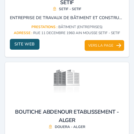
SETIF
SETIF - SETIF
ENTREPRISE DE TRAVAUX DE BÂTIMENT ET CONSTRUCTION - RÉALISATION DES OUVRAGES INDUSTRIELS EN GÉNIE CIVIL ET CHARPENTES MÉTALLIQUES - PRODUCTION ET VENTE DE BÉTON PRÊT À L'EMPLOI - TRAVAUX PUBLICS ET HYDRAULIQUES - LOCATION D'ENGINS - APPROVISIONNEMENT DES CHANTIERS EN AGRÉGATS ET MATÉRIAUX DE CONSTRUCTION - PROMOTION IMMOBILIÈRE- PANNEAUX SANDWICHS ET TÔLES NERVURÉES - VENTE DES PRODUITS INDUSTRIELS DE CONSTRUCTION.
PRESTATIONS :
BÂTIMENT (ENTREPRISES)
ADRESSE :
RUE 11 DECEMBRE 1960 AIN MOUSSE SETIF - SETIF
SITE WEB
VERS LA PAGE
BOUTICHE ABDENOUR ETABLISSEMENT -
ALGER
DOUERA - ALGER