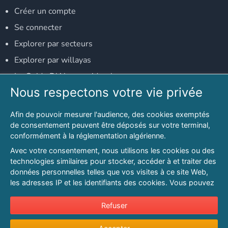
Créer un compte
Se connecter
Explorer par secteurs
Explorer par willayas
Le Guide D'Alger, guide-alger.com
Nous respectons votre vie privée
NOS RÉSEAUX SOCIAUX
Afin de pouvoir mesurer l'audience, des cookies exemptés
Notre page Facebook
de consentement peuvent être déposés sur votre terminal,
conformément à la réglementation algérienne.
Notre page LinkedIn
Avec votre consentement, nous utilisons les cookies ou des
Notre page Instagram
technologies similaires pour stocker, accéder à et traiter des
données personnelles telles que vos visites à ce site Web,
Notre page Twitter
les adresses IP et les identifiants des cookies. Vous pouvez
refuser ou vous opposer au traitement des données fondé
sur l'intérêt légitime à tout moment en cliquant sur « Refuser
Refuser
© 2026 PAGESMAGHREB.COM. ALL RIGHTS RESERVED
».
Mentions légales
|
Conditions générales d'utilisation
|
Politique de