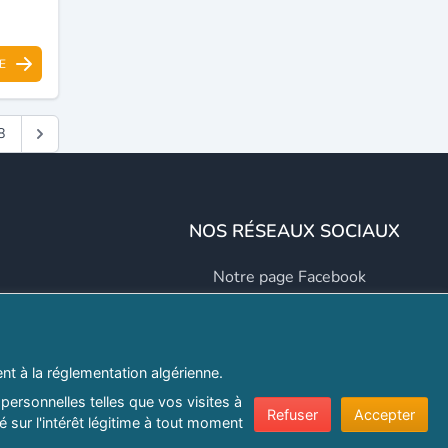
E
8
NOS RÉSEAUX SOCIAUX
Notre page Facebook
Notre page LinkedIn
Notre page Instagram
t à la réglementation algérienne.
Notre page Twitter
personnelles telles que vos visites à
Refuser
Accepter
 sur l'intérêt légitime à tout moment
er.com