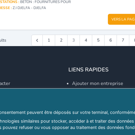
STATIONS :
BÉTON : FOURNITURES POUR
ESSE :
Z.I DJELFA - DJELFA
VERS LA PAG
ults
1
2
3
4
5
6
7
LIENS RAPIDES
acter
Ajouter mon entreprise
Créer un compte
Se connecter
Explorer par secteurs
onsentement peuvent être déposés sur votre terminal, conformémen
nologies similaires pour stocker, accéder à et traiter des données 
Explorer par willayas
ous pouvez refuser ou vous opposer au traitement des données fondé
ghreb.com
Le Guide D'Alger, guide-alg