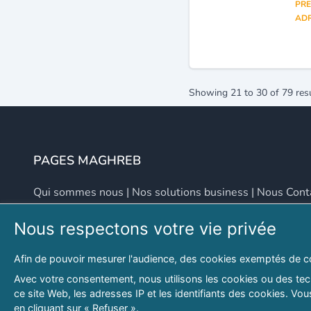
PRE
ADR
Showing
21
to
30
of
79
res
PAGES MAGHREB
Qui sommes nous
|
Nos solutions business
|
Nous Cont
Nous respectons votre vie privée
NOUS CONTACTER
Afin de pouvoir mesurer l'audience, des cookies exemptés de c
Adresse
Email
Avec votre consentement, nous utilisons les cookies ou des tech
ce site Web, les adresses IP et les identifiants des cookies. V
46 LOT. PETITE PROVENCE SIDI YAHIA
contact@lespagesma
en cliquant sur « Refuser ».
Hydra, Alger (16), Algérie