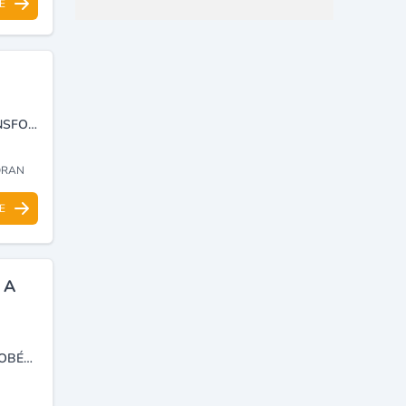
E
MINES,CARRIÈRES ET AGRÉGATS : EXPLOITATION, PRODUCTION, TRANSFORMATION, EXPORTATION ET FABRICATION DE PRODUITS EN BÉTON.
 ORAN
E
 A
ENTREPRISE DE TRAVAUX ROUTIERS, TRAVAUX PUBLIC VENTE D'ENROBÉES A CHAUD.