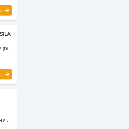
E
SILA
FABRICATION INDUSTRIELLE PRODUIT MANUFACTURE BETON PLATRE (DIT AGGLOMERES)
E
PRODUCTION DES SUPPORT D'ASSAINISSEMENT ET ÉLECTRIFICATION EN BÉTON.