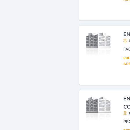
Préfabrication d'éléments
en béton
(7)
Produits manufacturés en
béton ou en plâtre
(fabrication industrielle)
(6)
EN
Bâtiment (entreprises)
(4)
PRE
ADR
EN
CO