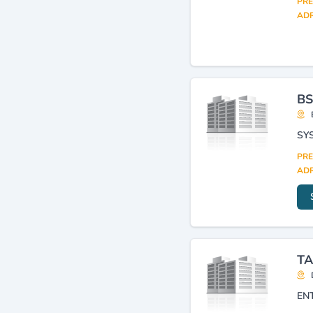
PRE
ADR
BS
PRE
ADR
TA
EN