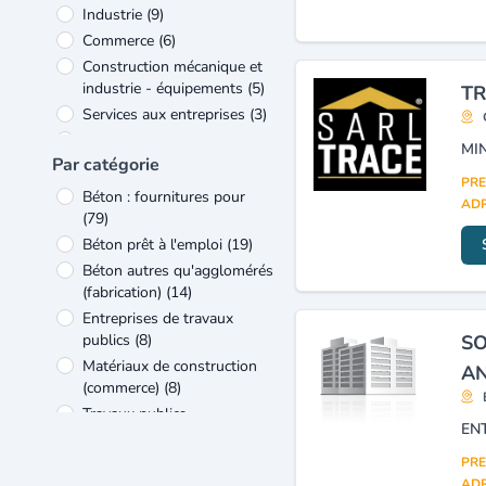
Industrie
(9)
Commerce
(6)
Construction mécanique et
industrie - équipements
(5)
TR
Services aux entreprises
(3)
Autres
(2)
Par catégorie
Véhicules et matériels de
PRE
transport
(2)
Béton : fournitures pour
ADR
Artisanat
(1)
(79)
Bois et ameublement
(1)
Béton prêt à l'emploi
(19)
Béton autres qu'agglomérés
(fabrication)
(14)
Entreprises de travaux
publics
(8)
SO
Matériaux de construction
AN
(commerce)
(8)
Travaux publics
(entreprises)
(8)
Béton, béton armé et
PRE
précontraint (entreprises)
(7)
ADR