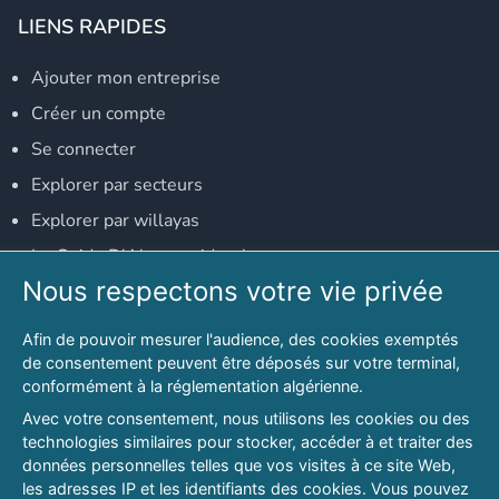
LIENS RAPIDES
Ajouter mon entreprise
Créer un compte
Se connecter
Explorer par secteurs
Explorer par willayas
Le Guide D'Alger, guide-alger.com
Nous respectons votre vie privée
NOS RÉSEAUX SOCIAUX
Afin de pouvoir mesurer l'audience, des cookies exemptés
Notre page Facebook
de consentement peuvent être déposés sur votre terminal,
conformément à la réglementation algérienne.
Notre page LinkedIn
Avec votre consentement, nous utilisons les cookies ou des
Notre page Instagram
technologies similaires pour stocker, accéder à et traiter des
données personnelles telles que vos visites à ce site Web,
Notre page Twitter
les adresses IP et les identifiants des cookies. Vous pouvez